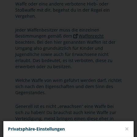
Waffe oder eine andere verbotene Hieb- oder
Stoßwaffe mit dir, begehst du in der Regel ein
Vergehen.
Jeder Waffenbesitzer muss die einzelnen
Bestimmungen gemäß dem
Waffenrecht
beachten. Bei den hier genannten Waffen ist der
Umgang also grundsätzlich für Kinder und
Jugendliche sowie auch für Erwachsene nicht
erlaubt. Das bedeutet, es ist verboten, diese zu
erwerben oder zu besitzen.
Welche Waffe von wem geführt werden darf, richtet
sich nach den Eigenschaften und dem Sinn des
Gegenstandes.
Generell ist es nicht „erwachsen“ eine Waffe bei
sich zu haben! Du brauchst auch keine Waffe zur
Verteidigung, meist bringen einen diese eher in
Schwierigkeiten. Zum einen kommst du bei
×
Privatsphäre-Einstellungen
illegalen Waffen mit dem Gesetz in Konflikt, zum
anderen werden Waffen, die zur Selbstverteidigung