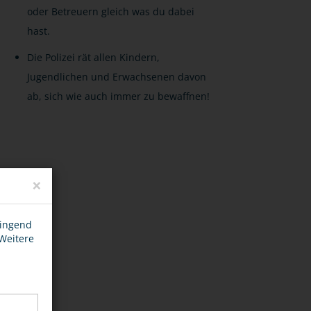
oder Betreuern gleich was du dabei
hast.
Die Polizei rät allen Kindern,
Jugendlichen und Erwachsenen davon
ab, sich wie auch immer zu bewaffnen!
×
wingend
 Weitere