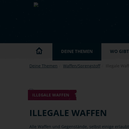
Skip to main content
DEINE THEMEN
WO GIBT'
Deine Themen
Waffen/Sprengstoff
Illegale Waf
ILLEGALE WAFFEN
ILLEGALE WAFFEN
Alle Waffen und Gegenstände, selbst einige erlaub