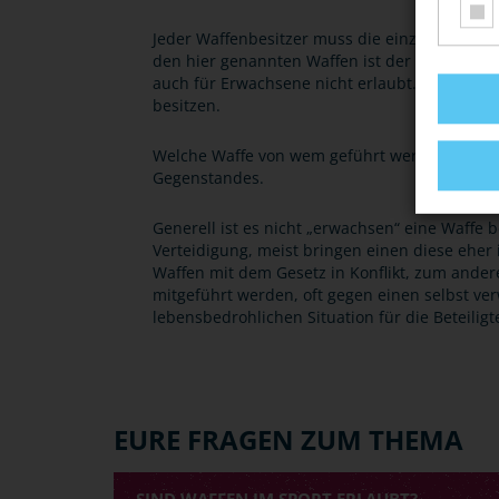
Jeder Waffenbesitzer muss die einzelnen B
den hier genannten Waffen ist der Umgang als
auch für Erwachsene nicht erlaubt. Das bedeut
besitzen.
Welche Waffe von wem geführt werden darf, r
Gegenstandes.
Generell ist es nicht „erwachsen“ eine Waffe 
Verteidigung, meist bringen einen diese eher 
Waffen mit dem Gesetz in Konflikt, zum ander
mitgeführt werden, oft gegen einen selbst verw
lebensbedrohlichen Situation für die Beteiligt
EURE FRAGEN ZUM THEMA