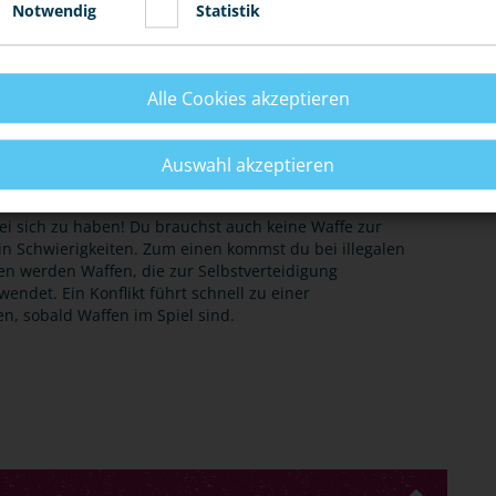
Notwendig
Statistik
estimmungen gemäß dem
Waffenrecht
beachten. Bei
o grundsätzlich für Kinder und Jugendliche sowie
et, es ist verboten, diese zu erwerben oder zu
Alle Cookies akzeptieren
ichtet sich nach den Eigenschaften und dem Sinn des
Auswahl akzeptieren
bei sich zu haben! Du brauchst auch keine Waffe zur
in Schwierigkeiten. Zum einen kommst du bei illegalen
en werden Waffen, die zur Selbstverteidigung
endet. Ein Konflikt führt schnell zu einer
en, sobald Waffen im Spiel sind.