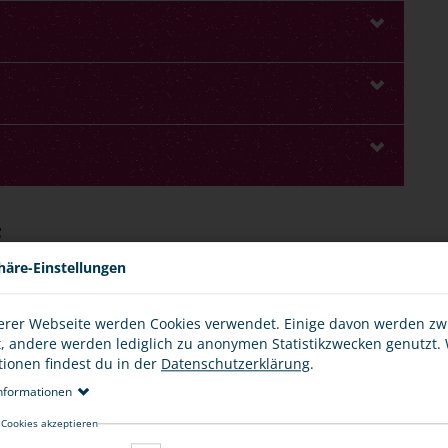
E
häre-Einstellungen
erer Webseite werden Cookies verwendet. Einige davon werden z
t, andere werden lediglich zu anonymen Statistikzwecken genutzt.
as Erwerben und Besitzen illegaler Waffen und
tionen findest du in der
Datenschutzerklärung
.
nformationen
ine Waffe oder eine andere verbotene Hieb- oder
 Cookies akzeptieren
n Vergehen.