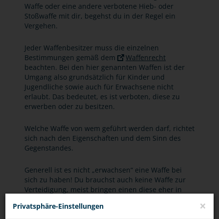
Waffe oder eine andere verbotene Hieb- oder
Stoßwaffe mit dir, begehst du in der Regel ein
Vergehen.
Jeder Waffenbesitzer muss die einzelnen
Bestimmungen gemäß dem
Waffenrecht
beachten. Bei den hier genannten Waffen ist der
Umgang also grundsätzlich für Kinder und
Jugendliche sowie auch für Erwachsene nicht
erlaubt. Das bedeutet, es ist verboten, diese zu
erwerben oder zu besitzen.
Welche Waffe von wem geführt werden darf, richtet
sich nach den Eigenschaften und dem Sinn des
Gegenstandes.
Generell ist es nicht „erwachsen“ eine Waffe bei
sich zu haben! Du brauchst auch keine Waffe zur
Verteidigung, meist bringen einen diese eher in
Schwierigkeiten. Zum einen kommst du bei
×
Privatsphäre-Einstellungen
illegalen Waffen mit dem Gesetz in Konflikt, zum
anderen werden Waffen, die zur Selbstverteidigung