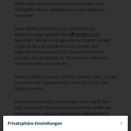
Waffe oder eine andere verbotene Hieb- oder
Stoßwaffe mit dir, begehst du in der Regel ein
Vergehen.
Jeder Waffenbesitzer muss die einzelnen
Bestimmungen gemäß dem
Waffenrecht
beachten. Bei den hier genannten Waffen ist der
Umgang also grundsätzlich für Kinder und
Jugendliche sowie auch für Erwachsene nicht
erlaubt. Das bedeutet, es ist verboten, diese zu
erwerben oder zu besitzen.
Welche Waffe von wem geführt werden darf, richtet
sich nach den Eigenschaften und dem Sinn des
Gegenstandes.
Generell ist es nicht „erwachsen“ eine Waffe bei
sich zu haben! Du brauchst auch keine Waffe zur
Verteidigung, meist bringen einen diese eher in
Schwierigkeiten. Zum einen kommst du bei
×
Privatsphäre-Einstellungen
illegalen Waffen mit dem Gesetz in Konflikt, zum
anderen werden Waffen, die zur Selbstverteidigung