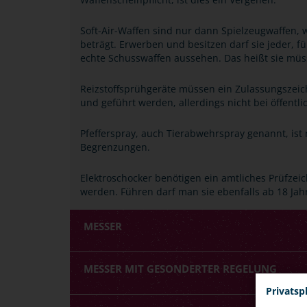
Soft-Air-Waffen sind nur dann Spielzeugwaffen, 
beträgt. Erwerben und besitzen darf sie jeder, 
echte Schusswaffen aussehen. Das heißt sie müs
Reizstoffsprühgeräte müssen ein Zulassungszei
und geführt werden, allerdings nicht bei öffent
Pfefferspray, auch Tierabwehrspray genannt, is
Begrenzungen.
Elektroschocker benötigen ein amtliches Prüfze
werden. Führen darf man sie ebenfalls ab 18 Jahr
MESSER
MESSER MIT GESONDERTER REGELUNG
Privatsp