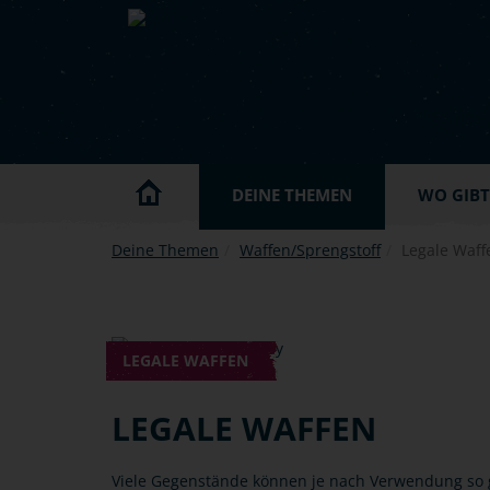
Skip to main content
DEINE THEMEN
WO GIBT'
Deine Themen
Waffen/Sprengstoff
Legale Waff
LEGALE WAFFEN
LEGALE WAFFEN
Viele Gegenstände können je nach Verwendung so ge