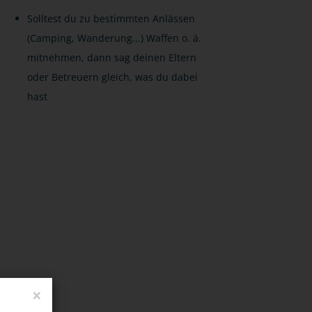
Solltest du zu bestimmten Anlässen
(Camping, Wanderung...) Waffen o. ä.
mitnehmen, dann sag deinen Eltern
oder Betreuern gleich, was du dabei
hast
×