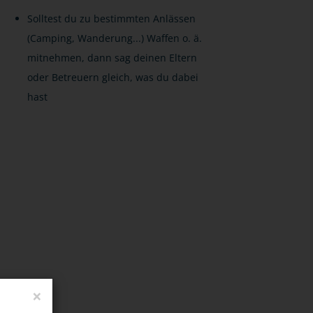
Solltest du zu bestimmten Anlässen
(Camping, Wanderung...) Waffen o. ä.
mitnehmen, dann sag deinen Eltern
oder Betreuern gleich, was du dabei
hast
×