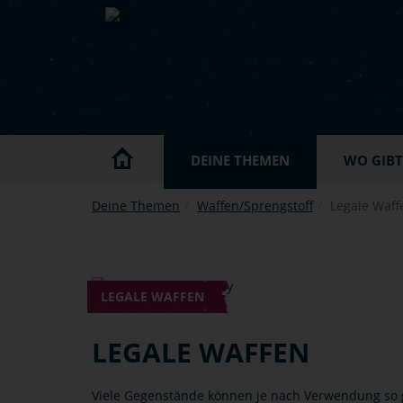
Skip to main content
DEINE THEMEN
WO GIBT'
Deine Themen
Waffen/Sprengstoff
Legale Waff
LEGALE WAFFEN
LEGALE WAFFEN
Viele Gegenstände können je nach Verwendung so ge