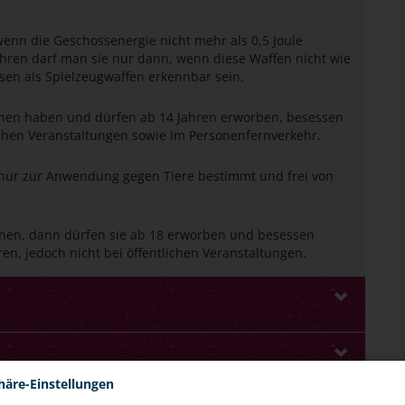
wenn die Geschossenergie nicht mehr als 0,5 Joule
führen darf man sie nur dann, wenn diese Waffen nicht wie
sen als Spielzeugwaffen erkennbar sein.
chen haben und dürfen ab 14 Jahren erworben, besessen
lichen Veranstaltungen sowie im Personenfernverkehr.
t nur zur Anwendung gegen Tiere bestimmt und frei von
ichen, dann dürfen sie ab 18 erworben und besessen
en, jedoch nicht bei öffentlichen Veranstaltungen.
häre-Einstellungen