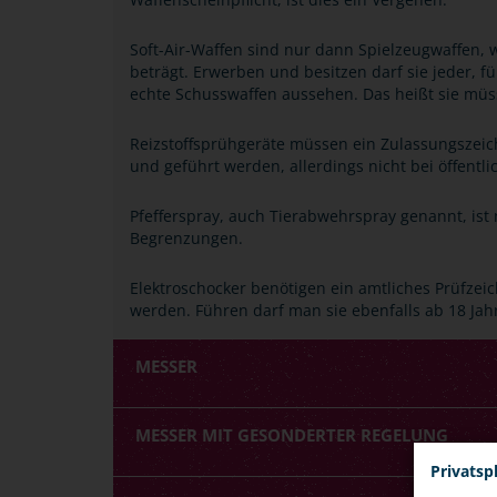
Soft-Air-Waffen sind nur dann Spielzeugwaffen, 
beträgt. Erwerben und besitzen darf sie jeder, 
echte Schusswaffen aussehen. Das heißt sie müs
Reizstoffsprühgeräte müssen ein Zulassungszei
und geführt werden, allerdings nicht bei öffent
Pfefferspray, auch Tierabwehrspray genannt, is
Begrenzungen.
Elektroschocker benötigen ein amtliches Prüfze
werden. Führen darf man sie ebenfalls ab 18 Jahr
MESSER
MESSER MIT GESONDERTER REGELUNG
Privatsp