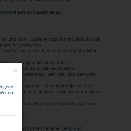
GLICHER ART VON WAFFEN AB.
icher und stark. Das kann dazu führen, dass du dich
 Angreifer provozierst.
r darüber nach, wie du dich in einer gefährlichen
bnehmen und gegen dich verwenden.
×
h. die Situation kann sich verschärfen.
Polizei schwer erkennbar, wer Täter und wer Opfer
damit dein Gegenüber lebensbedrohlich verletzt,
wingend
en für dich haben, du kannst dich strafbar machen
 Weitere
ht von echten Waffen zu unterscheiden. Das kann
en und Vorschriften mit einer Geld- und