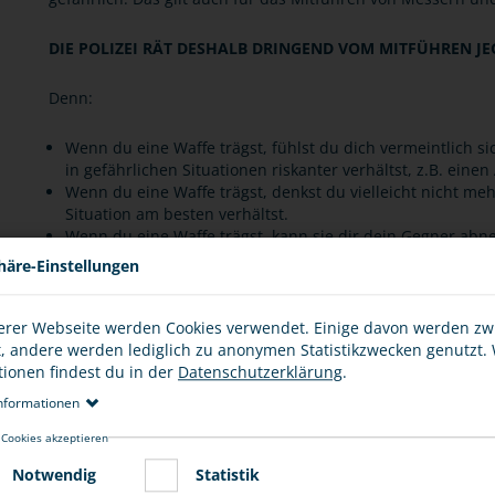
DIE POLIZEI RÄT DESHALB DRINGEND VOM MITFÜHREN JE
Denn:
Wenn du eine Waffe trägst, fühlst du dich vermeintlich s
in gefährlichen Situationen riskanter verhältst, z.B. einen
Wenn du eine Waffe trägst, denkst du vielleicht nicht meh
Situation am besten verhältst.
Wenn du eine Waffe trägst, kann sie dir dein Gegner a
Wenn du eine Waffe trägst, kann die Gewalt eskalieren, d.
häre-Einstellungen
Wenn du eine Waffe trägst, ist es für Helfer und für die 
ist.
Wenn du eine Waffe trägst, besteht die Gefahr, dass du 
erer Webseite werden Cookies verwendet. Einige davon werden z
zum Beispiel mit einem Messer. Das kann erhebliche Folg
t, andere werden lediglich zu anonymen Statistikzwecken genutzt.
und verurteilt werden.
tionen findest du in der
Datenschutzerklärung
.
Schreckschusswaffen und unechte Waffen sind häufig nic
nformationen
dazu führen, dass die Polizei im schlimmsten Fall schießt.
 Cookies akzeptieren
Notwendig
Statistik
Zudem können Verstöße gegen waffenrechtliche Bestimmung