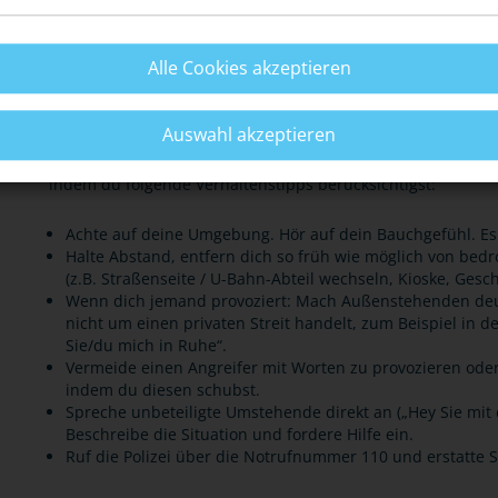
Freiheitsstrafe geahndet werden.
Alle Cookies akzeptieren
Stärke dein Sicherheitsgefühl – ohne Waffen!
Auswahl akzeptieren
Statt eine Waffe zu tragen, kannst du dein Sicherheitsgefüh
indem du folgende Verhaltenstipps berücksichtigst:
Achte auf deine Umgebung. Hör auf dein Bauchgefühl. Es w
Halte Abstand, entfern dich so früh wie möglich von bedr
(z.B. Straßenseite / U-Bahn-Abteil wechseln, Kioske, Gesc
Wenn dich jemand provoziert: Mach Außenstehenden deutl
nicht um einen privaten Streit handelt, zum Beispiel in de
Sie/du mich in Ruhe“.
Vermeide einen Angreifer mit Worten zu provozieren oder 
indem du diesen schubst.
Spreche unbeteiligte Umstehende direkt an („Hey Sie mit 
Beschreibe die Situation und fordere Hilfe ein.
Ruf die Polizei über die Notrufnummer 110 und erstatte S