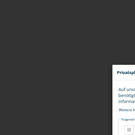
Privatsp
Auf uns
benötig
Informa
Weitere I
Folgende