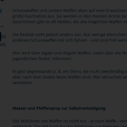
Schusswaffen und andere Waffen üben auf viele Erwachsene
große Faszination aus. Sie werden in den meisten Krimis b
Geschichten gibt es oft Helden, die alle möglichen Waffen e
..
Die Realität sieht jedoch anders aus. Nur wenige Menschen,
anderem Schusswaffen mit sich führen - und sind froh wen
Hier wird über legale und illegale Waffen, sowie über die Wa
Jugendlichen findet, informiert.
Es gibt Gegenstände (z. B. ein Stein), die nicht zweckmäßig 
aber nach dem Gesetz keine Waffen sind. Hier versuchen wir
vermitteln.
Messer und Pfefferspray zur Selbstverteidigung
Das Mitführen von Waffen ist nicht nur - je nach Waffe - ver
gefährlich. Das gilt auch für das Mitführen von Messern und