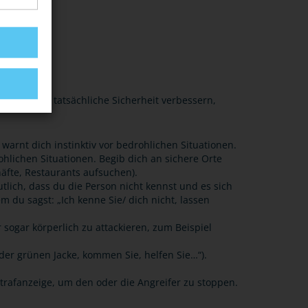
l und deine tatsächliche Sicherheit verbessern,
arnt dich instinktiv vor bedrohlichen Situationen.
ohlichen Situationen. Begib dich an sichere Orte
häfte, Restaurants aufsuchen).
ich, dass du die Person nicht kennst und es sich
m du sagst: „Ich kenne Sie/ dich nicht, lassen
sogar körperlich zu attackieren, zum Beispiel
der grünen Jacke, kommen Sie, helfen Sie…“).
trafanzeige, um den oder die Angreifer zu stoppen.