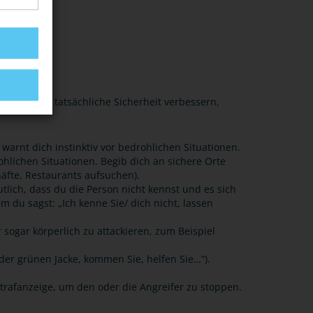
l und deine tatsächliche Sicherheit verbessern,
arnt dich instinktiv vor bedrohlichen Situationen.
ohlichen Situationen. Begib dich an sichere Orte
häfte, Restaurants aufsuchen).
ich, dass du die Person nicht kennst und es sich
m du sagst: „Ich kenne Sie/ dich nicht, lassen
sogar körperlich zu attackieren, zum Beispiel
der grünen Jacke, kommen Sie, helfen Sie…“).
trafanzeige, um den oder die Angreifer zu stoppen.