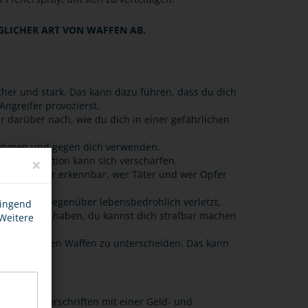
GLICHER ART VON WAFFEN AB.
icher und stark. Das kann dazu führen, dass du dich
 Angreifer provozierst.
r darüber nach, wie du dich in einer gefährlichen
bnehmen und gegen dich verwenden.
×
h. die Situation kann sich verschärfen.
Polizei schwer erkennbar, wer Täter und wer Opfer
damit dein Gegenüber lebensbedrohlich verletzt,
wingend
en für dich haben, du kannst dich strafbar machen
 Weitere
ht von echten Waffen zu unterscheiden. Das kann
en und Vorschriften mit einer Geld- und