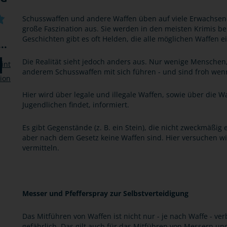
Schusswaffen und andere Waffen üben auf viele Erwachsene
große Faszination aus. Sie werden in den meisten Krimis b
Geschichten gibt es oft Helden, die alle möglichen Waffen e
..
Die Realität sieht jedoch anders aus. Nur wenige Menschen,
anderem Schusswaffen mit sich führen - und sind froh wen
Hier wird über legale und illegale Waffen, sowie über die Wa
Jugendlichen findet, informiert.
Es gibt Gegenstände (z. B. ein Stein), die nicht zweckmäßig 
aber nach dem Gesetz keine Waffen sind. Hier versuchen wir
vermitteln.
Messer und Pfefferspray zur Selbstverteidigung
Das Mitführen von Waffen ist nicht nur - je nach Waffe - ver
gefährlich. Das gilt auch für das Mitführen von Messern und