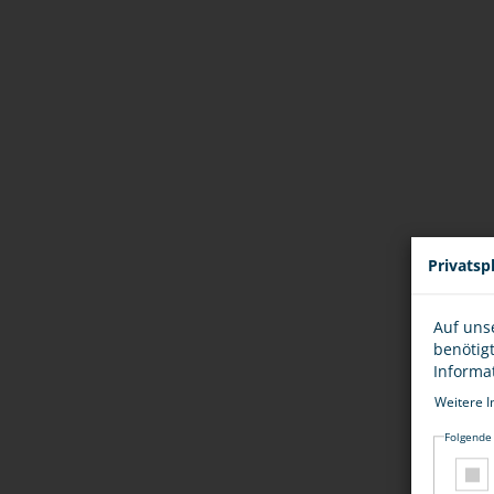
Privatsp
Auf uns
benötig
Informa
Weitere I
Folgende