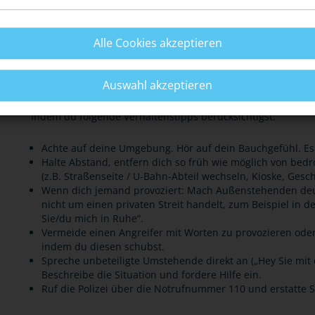
Freiheitsstrafe geahndet werden.
Alle Cookies akzeptieren
Stärke dein Sicherheitsgefühl – ohne Waffen!
Auswahl akzeptieren
Statt eine Waffe zu tragen, kannst du dein Sicherheitsgefüh
indem du folgende Verhaltenstipps berücksichtigst:
Achte auf deine Umgebung. Hör auf dein Bauchgefühl. Es w
Halte Abstand, entfern dich so früh wie möglich von bedr
(z.B. Straßenseite / U-Bahn-Abteil wechseln, Kioske, Gesc
Wenn dich jemand provoziert: Mach Außenstehenden deutl
nicht um einen privaten Streit handelt, zum Beispiel in de
Sie/du mich in Ruhe“.
Vermeide einen Angreifer mit Worten zu provozieren oder 
indem du diesen schubst.
Spreche unbeteiligte Umstehende direkt an („Hey Sie mit 
Beschreibe die Situation und fordere Hilfe ein.
Ruf die Polizei über die Notrufnummer 110 und erstatte S