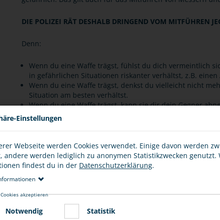
DIE POLIZEI RÄT DESHALB DRINGEND VOM MITFÜHREN JE
Denn:
Wenn du eine Waffe trägst, fühlst du dich vermeintlich s
in gefährlichen Situationen riskanter verhältst, z.B. einen
Wenn du eine Waffe trägst, denkst du vielleicht nicht meh
Situation am besten verhältst.
Wenn du eine Waffe trägst, kann sie dir dein Gegner a
Wenn du eine Waffe trägst, kann die Gewalt eskalieren, d.
häre-Einstellungen
Wenn du eine Waffe trägst, ist es für Helfer und für die 
ist.
Wenn du eine Waffe trägst, besteht die Gefahr, dass du 
erer Webseite werden Cookies verwendet. Einige davon werden z
zum Beispiel mit einem Messer. Das kann erhebliche Folg
t, andere werden lediglich zu anonymen Statistikzwecken genutzt.
und verurteilt werden.
tionen findest du in der
Datenschutzerklärung
.
Schreckschusswaffen und unechte Waffen sind häufig nic
nformationen
dazu führen, dass die Polizei im schlimmsten Fall schießt.
 Cookies akzeptieren
Notwendig
Statistik
Zudem können Verstöße gegen waffenrechtliche Bestimmung