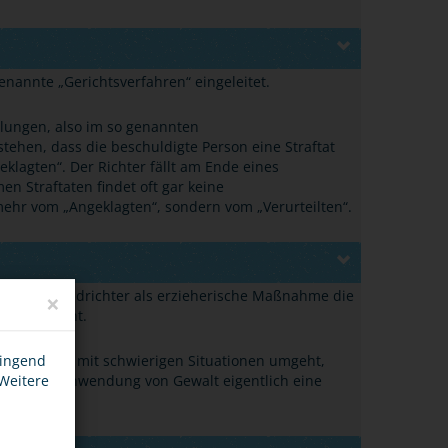
 genannte
„
Gerichtsverfahren
“
eingeleitet.
ttlungen, also im so genannten
tehen, dass die beschuldigte Person eine Straftat
eklagten
“
. Der Richter fällt am Ende eines
en Straftaten findet oft gar keine
t mehr vom
„
Angeklagten
“
, sondern vom
„
Verurteilten
“
.
hm ein Jugendrichter als erzieherische Maßnahme die
×
ning genannt.
n im Alltag mit schwierigen Situationen umgeht,
wingend
 dass die Anwendung von Gewalt eigentlich eine
 Weitere
u finden.