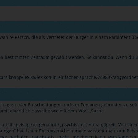
ählte Person, die als Vertreter der Bürger in einem Parlament ü
nen bestimmten Zeitraum gewählt werden. So kannst du, wenn du un
urz-knapp/lexika/lexikon-in-einfacher-sprache/249807/abgeordne
andlungen oder Entscheidungen anderer Personen gebunden zu s
amit eigentlich dasselbe wie mit dem Wort
„
Sucht
“
.
 und die geistige (sogenannte
„
psychische
“
) Abhängigkeit. Von eine
nungen
“
hat. Unter Entzugserscheinungen versteht man zum Beis
oge, nach der er süchtig ist, nicht einnehmen kann. Man kann der 