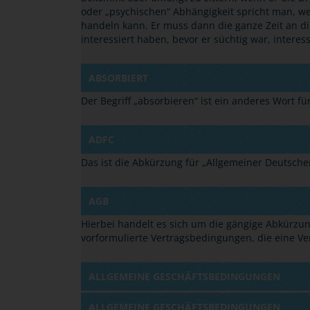
oder
„
psychischen
“
Abhängigkeit spricht man, we
handeln kann. Er muss dann die ganze Zeit an di
interessiert haben, bevor er süchtig war, interes
ABSORBIERT
Der Begriff
„
absorbieren
“
ist ein anderes Wort fü
ADFC
Das ist die Abkürzung für
„
Allgemeiner Deutscher
AGB
Hierbei handelt es sich um die gängige Abkürzun
vorformulierte Vertragsbedingungen, die eine Ver
ALLGEMEINE GESCHÄFTSBEDINGUNGEN
ALLGEMEINE GESCHÄFTSBEDINGUNGEN