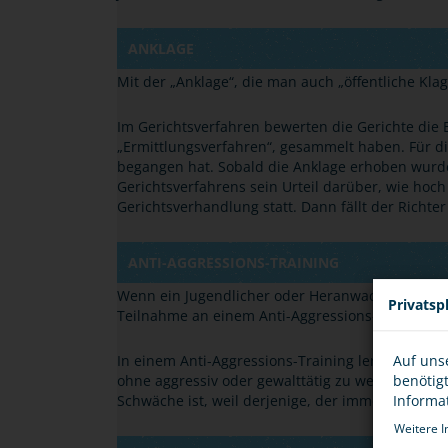
ANKLAGE
Mit der
„
Anklage
“
, die man auch
„
öffentliche Kla
Im Gerichtsverfahren bewerten die Gerichte die B
„
Ermittlungsverfahren
“
, gesammelt haben. Für di
begangen hat. Sobald die Anklage erhoben wurd
Gerichtsverfahrens sein Urteil darüber, wie hoch 
Gerichtsverhandlung statt. Dann fällt der Richte
ANTI-AGGRESSIONS-TRAINING
Wenn ein Jugendlicher oder Heranwachsender bei 
Privatsp
Teilnahme an einem Anti-Aggressions-Training au
In einem Anti-Aggressions-Training lernt man du
Auf uns
ohne aggressiv oder gewalttätig zu werden, und
benötig
Schwäche ist, weil derjenige, der immer gleich zu
Informa
Weitere I