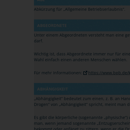
Abkürzung für
„
Allgemeine Betriebserlaubnis
“
.
ABGEORDNETE
Unter einem Abgeordneten versteht man eine gew
darf.
Wichtig ist, dass Abgeordnete immer nur für ei
Wahl einfach einen anderen Menschen wählen.
Für mehr Informationen:
https://www.bpb.de/k
ABHÄNGIGKEIT
„
Abhängigkeit
“
bedeutet zum einen, z. B. an H
Drogen
“
von
„
Abhängigkeit
“
spricht, meint man d
Es gibt die körperliche (sogenannte
„
physische
“
)
man, wenn jemand sogenannte
„
Entzugserschei
bekommt oder anfängt zu zittern, wenn er die Dr