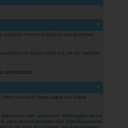
ber politische Themen diskutieren und abstimmen
zufrieden mit dessen Arbeit bist, bei der nächsten
ter-abgeordnete/
ein. Wenn man beim Thema
„
legale und illegale
r körperlichen oder
„
physischen
“
Abhängigkeit spricht
piel, wenn jemand Herzrasen oder Schweißausbrüche
Person die Sucht also ansehen. Von einer geistigen