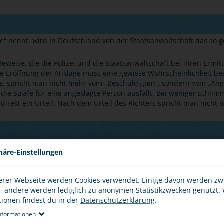
ge
“
nennt, wird in Deutschland von der Staatsanwaltschaft das so
eweise, die die Polizei und die Staatsanwaltschaft bei ihren Ermi
e Eröffnung der Anklage muss eine gewisse Wahrscheinlichkeit bes
e, spricht man nicht mehr vom
„
Beschuldigten
“
, sondern vom
„
Ang
die Strafe für eine angeklagte Person ausfällt. Bei weniger schlimm
r direkt ein Urteil. Nach dem Urteil des Richters spricht man nich
einer Straftat besonders gewalttätig oder aggressiv war, kann i
häre-Einstellungen
ferlegen, auch Anti-Aggressivitäts-Training oder Anti-Gewalt-Trai
rch gedankliche und körperliche Übungen in einer Gruppe, wie ma
erer Webseite werden Cookies verwendet. Einige davon werden z
 wie man Aggressionen richtig abbauen kann. Man lernt dort auch,
t, andere werden lediglich zu anonymen Statistikzwecken genutzt.
schlägt, nicht stark genug ist, richtige Lösungen für ein Problem z
tionen findest du in der
Datenschutzerklärung
.
nformationen