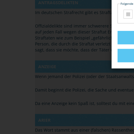
ANTRAGSDELIKTEN
Folgende
Im deutschen Strafrecht gibt es Straftaten, die 
Offizialdelikte sind immer schwerere Straftaten. W
auf jeden Fall wegen dieser Straftat Ermittlunge
Straftaten wie zum Beispiel
„
gefährliche Körperv
Person, die durch die Straftat verletzt wurde, al
sagt, dass sie möchte, dass der Täter eine Straf
ANZEIGE
Wenn jemand der Polizei (oder der Staatsanwaltsc
Damit beginnt die Polizei, die Sache und eventue
Da eine Anzeige kein Spaß ist, solltest du mit ein
ARIER
Das Wort stammt aus einer (falschen) Rassentheo