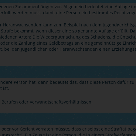
hiedenen Zusammenhängen vor. Allgemein bedeutet eine Auflage im
e erfüllt werden muss, damit eine Person ein bestimmtes Recht z
er Heranwachsenden kann zum Beispiel nach dem Jugendgerichtsgese
trafe bekommt, wenn dieser eine so genannte Auflage erfüllt. Das
hiedenen Arten: Die Wiedergutmachung des Schadens, die Entschu
oder die Zahlung eines Geldbetrags an eine gemeinnützige Einric
eht, bei den Jugendlichen oder Heranwachsenden einen Erziehungse
 andere Person hat, dann bedeutet das, dass diese Person dafür zu
 ist.
n Berufen oder Verwandtschaftsverhältnissen.
 oder vor Gericht verraten müsste, dass er selbst eine Straftat be
rungsrecht“.
Ein Zeuge ist eine Person, die in einem Strafverfahren