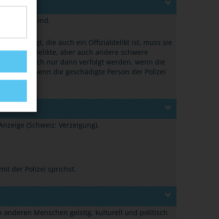
gsdelikte
“
sind.
tat erlangt, die auch ein Offizialdelikt ist, muss sie
iel Offizialdelikte, aber auch andere schwere
 die eigentlich nur dann verfolgt werden, wenn die
 genügt es, wenn die geschädigte Person der Polizei
Anzeige (Schweiz: Verzeigung).
it der Polizei sprichst.
 anderen Menschen geistig, kulturell und politisch