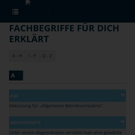
Skip to main content
Toggle navigation
FACHBEGRIFFE FÜR DICH
ERKLÄRT
A - H
I - P
Q - Z
A
ABE
Abkürzung für
„
Allgemeine Betriebserlaubnis
“
.
ABGEORDNETE
Unter einem Abgeordneten versteht man eine gewählte