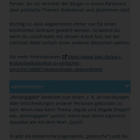
Person, die als Vertreter der Bürger in einem Parlament
über politische Themen diskutieren und abstimmen darf.
Wichtig ist, dass Abgeordnete immer nur für einen
bestimmten Zeitraum gewählt werden. So kannst du,
wenn du unzufrieden mit dessen Arbeit bist, bei der
nächsten Wahl einfach einen anderen Menschen wählen.
Für mehr Informationen:
https://www.bpb.de/kurz-
knapp/lexika/lexikon-in-einfacher-
sprache/249807/abgeordneter-abgeordnete/
ABHÄNGIGKEIT
„
Abhängigkeit
“
bedeutet zum einen, z. B. an Handlungen
oder Entscheidungen anderer Personen gebunden zu
sein. Wenn man beim Thema
„
legale und illegale Drogen
“
von
„
Abhängigkeit
“
spricht, meint man damit eigentlich
dasselbe wie mit dem Wort
„
Sucht
“
.
Es gibt die körperliche (sogenannte
„
physische
“
) und die