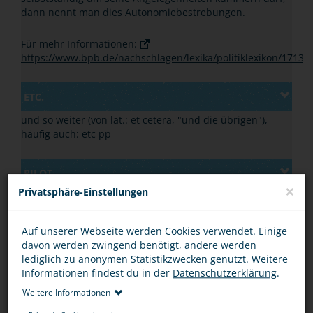
dann nennt man dies Autonomiebestrebungen.
Für mehr Informationen:
https://www.bpb.de/nachschlagen/lexika/politiklexikon/1713
ETC.
und so weiter (von lat.: et cetera, "und die übrigen"),
häufig auch: etc pp
PILOT
×
Privatsphäre-Einstellungen
Inhalt der Definition
B
Auf unserer Webseite werden Cookies verwendet. Einige
davon werden zwingend benötigt, andere werden
lediglich zu anonymen Statistikzwecken genutzt. Weitere
Informationen findest du in der
Datenschutzerklärung
.
BANDE
Weitere Informationen
Bande ist die Bezeichnung für mehrere