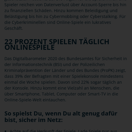
Spieler reichen von Datenverlust über Account-Sperre bis hin
zu finanziellen Schäden. Hinzu kommen Beleidigung und
Belästigung bis hin zu Cybermobbing oder Cyberstalking. Für
die Cyberkriminellen sind Online-Spiele ein lukratives
Geschäft.
22 PROZENT SPIELEN TÄGLICH
ONLINESPIELE
Das Digitalbarometer 2020 des Bundesamtes für Sicherheit in
der Informationstechnik (BSI) und der Polizeilichen
Kriminalprävention der Länder und des Bundes (ProPK) zeigt,
dass 39% der Befragten mit einer Spielekonsole mindestens
einmal die Woche spielen. Davon sind 22% sogar täglich an
der Konsole. Hinzu kommt eine Vielzahl an Menschen, die
über Smartphone, Tablet, Computer oder Smart-TV in die
Online-Spiele-Welt eintauchen.
So spielst Du, wenn Du alt genug dafür
bist, sicher im Netz:
Achte auf die Herkunft der Spiele. Lade Spiele nur aus