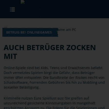
Skip to main content
Toggle navigation
BETRUG BEI ONLINEGAMES
AUCH BETRÜGER ZOCKEN
MIT
Online-Spiele sind bei Kids, Teens und Erwachsenen beliebt.
Doch vernetztes Spielen birgt die Gefahr, dass Betrüger
immer öfter mitspielen. Die Bandbreite der Risiken reicht von
Schadsoftware, horrenden Gebühren bis hin zu Mobbing und
sexueller Belästigung.
Kriminelle nutzen Eure Spiellust aus: Sie greifen auf
unzureichend gesicherte Kontenangaben in mangelhaft
geschützten Accounts zu. Die Folgen für die Spielerinnen und