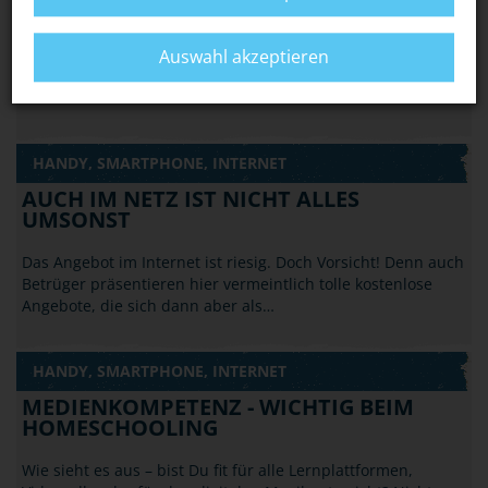
PREIS
Geh im Internet stets sorgfältig mit Deinen Daten um, gib
Auswahl akzeptieren
nicht zu viel von Dir preis. Betrüger könnten das ausnutzen,
um mit diesen Informationen in…
HANDY, SMARTPHONE, INTERNET
AUCH IM NETZ IST NICHT ALLES
UMSONST
Das Angebot im Internet ist riesig. Doch Vorsicht! Denn auch
Betrüger präsentieren hier vermeintlich tolle kostenlose
Angebote, die sich dann aber als…
HANDY, SMARTPHONE, INTERNET
MEDIENKOMPETENZ - WICHTIG BEIM
HOMESCHOOLING
Wie sieht es aus – bist Du fit für alle Lernplattformen,