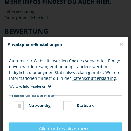
MEHR INFOS FINDEST DU AUCH HIER:
Cybergrooming
Smartphonesicherheit
BEWERTUNG
×
Privatsphäre-Einstellungen
Auf unserer Webseite werden Cookies verwendet. Einige
DIESEN ARTIKEL ...
davon werden zwingend benötigt, andere werden
lediglich zu anonymen Statistikzwecken genutzt. Weitere
Informationen findest du in der
Datenschutzerklärung
.
Weitere Informationen
Folgende Cookies akzeptieren
Notwendig
Statistik
HANDY, SMARTPHONE, INTERNET
GIB IM INTERNET NICHT ZU VIEL VON DIR
Alle Cookies akzeptieren