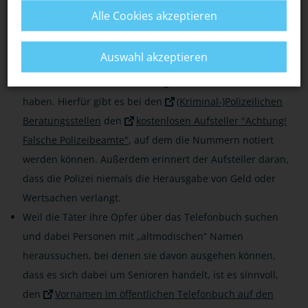
selbst im Telefonbuch heraussuchen.
Niemals die
Alle Cookies akzeptieren
Rückruftaste nutzen
, sonst hat man möglicherweise
wieder die Betrüger in der Leitung.
Auswahl akzeptieren
Am besten ist es, die
Nummer des örtlichen Polizeireviers
sowie die
Notrufnummer 110 griffbereit
am Telefon zu
haben. Hierfür gibt es bei den
(Kriminal-)Polizeilichen
Beratungsstellen
den
kostenlosen Aufsteller "Achtung!
Falsche Polizeibeamte"
, auf dem die Nummern notiert
werden können. Außerdem erinnert der Aufsteller daran,
dass die Polizei niemals die Herausgabe von Geld oder
Wertsachen verlangt.
Weil die Täter ihre Opfer über das Telefonbuch suchen
und dabei Personen mit „altmodischen” Namen
heraussuchen, bei denen sie davon ausgehen können,
dass es sich dabei um Senioren handelt, ist es sinnvoll,
den
Vornamen im öffentlichen Telefonbuch auf den