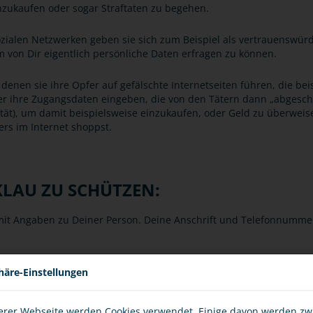
zukaufen oder sogar Straftaten zu begehen.
sozialen Netzwerken geben sie sich zum Beispiel als vertrauenswür
um von Dir eigentlich persönliche Daten erfragen zu können.
denen sie ihre Opfer auf gefälschte Internetseiten führen, die be
pfer ihre Zugangsdaten eingeben, die von den Tätern dann „abgesc
tät), um damit beispielsweise einzukaufen, oder Geld zu überweis
ers im Internet shoppst.
SKLAU ZU SCHÜTZEN:
 mit Angaben zu Deiner Person. Deine Anschrift und Telefonnummer
n zehn Stellen haben und sowohl Groß- und Kleinbuchstaben als a
häre-Einstellungen
chsle sie immer wieder.
erer Webseite werden Cookies verwendet. Einige davon werden z