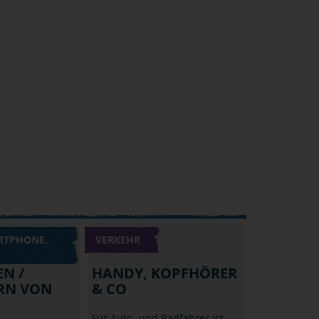
RTPHONE,
VERKEHR
N /
HANDY, KOPFHÖRER
RN VON
& CO
Für Auto- und Radfahrer ist