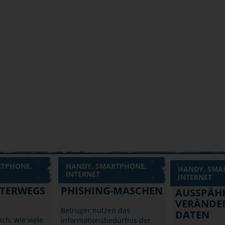
RTPHONE,
HANDY, SMARTPHONE,
HANDY, SMA
INTERNET
INTERNET
NTERWEGS
PHISHING-MASCHEN
AUSSPÄHE
VERÄNDE
Betrüger nutzen das
DATEN
ich, wie viele
Informationsbedürfnis der