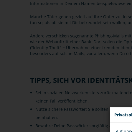
Informationen in Deinem Namen beispielswiese ein
Manche Täter gehen gezielt auf ihre Opfer zu. In 
tun so, als ob sie mit Dir befreundet sein wollen, 
Andere verschicken sogenannte Phishing-Mails mit 
wie der Webauftritt einer Bank. Dort sollen die O
("Identity Theft" = Übernahme einer fremden Identi
besonders auf solche Mails, vor allem, wenn Du öft
TIPPS, SICH VOR IDENTITÄT
Sei in sozialen Netzwerken stets zurückhaltend
keinen Fall veröffentlichen.
Nutze sichere Passwörter: Sie sollten mindeste
Privatsp
beinhalten.
Bewahre Deine Passwörter sorgfältig auf und we
Auf uns