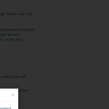
dige Person aus und
ispielsweise aussehen
höpft werden“
en. Achte also
 solltest Du auf
uch Sonderzeichen
×
wingend