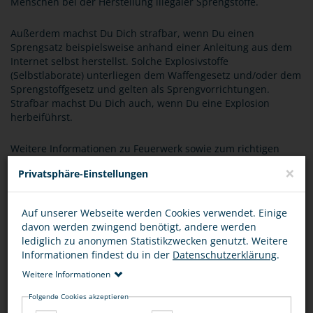
Menschen bei der Herstellung illegaler Sprengstoffe.
Außerdem machst Du Dich strafbar, wenn Du einen
Sprengsatz beispielsweise anhand einer Anleitung aus dem
Internet selbst herstellst. Solche Explosivstoffe
(Selbstlaborate) unterliegen dem Waffengesetz und/oder dem
Sprengstoffgesetz und gelten als Sprengvorrichtungen.
Strafbar machst Du Dich auch, wenn Du eine Explosion
herbeiführst.
Weitere Informationen zu Feuerwerk sowie zum richtigen
Umgang erhälst du auf
hier
.
×
Privatsphäre-Einstellungen
Auf unserer Webseite werden Cookies verwendet. Einige
BEWERTUNG
davon werden zwingend benötigt, andere werden
lediglich zu anonymen Statistikzwecken genutzt. Weitere
Informationen findest du in der
Datenschutzerklärung
.
Weitere Informationen
Folgende Cookies akzeptieren
DIESEN ARTIKEL ...