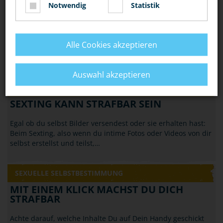
Notwendig
Statistik
Alle Cookies akzeptieren
Auswahl akzeptieren
SEXUELLE SELBSTBESTIMMUNG
SEXTING KANN STRAFBAR SEIN
Egal ob du selbst Bilder versendest oder sie erhalten hast:
Beim Sexting, also wenn du intime Fotos oder Videos von dir
selbst erstellst und teilst,…
SEXUELLE SELBSTBESTIMMUNG
MIT EINEM KLICK MACHST DU DICH
STRAFBAR
Achte darauf, welche Inhalte Du auf Dein Handy geschickt