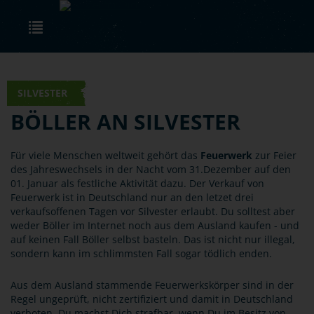
Skip to main content
Toggle navigation
SILVESTER
BÖLLER AN SILVESTER
Für viele Menschen weltweit gehört das
Feuerwerk
zur Feier
des Jahreswechsels in der Nacht vom 31.Dezember auf den
01. Januar als festliche Aktivität dazu. Der Verkauf von
Feuerwerk ist in Deutschland nur an den letzet drei
verkaufsoffenen Tagen vor Silvester erlaubt. Du solltest aber
weder Böller im Internet noch aus dem Ausland kaufen - und
auf keinen Fall Böller selbst basteln. Das ist nicht nur illegal,
sondern kann im schlimmsten Fall sogar tödlich enden.
Aus dem Ausland stammende Feuerwerkskörper sind in der
Regel ungeprüft, nicht zertifiziert und damit in Deutschland
verboten. Du machst Dich strafbar, wenn Du im Besitz von