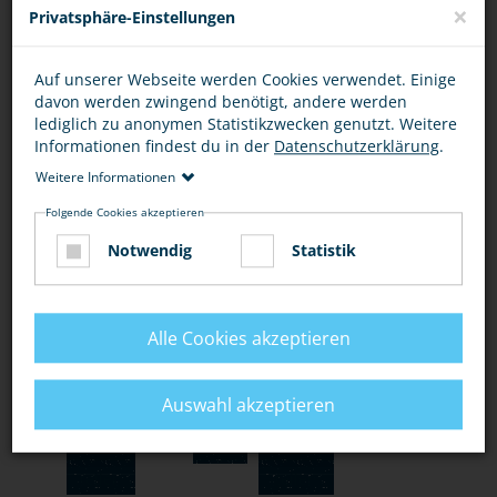
×
unkompliziert Polizei und Versicherung zur Verfügung
Privatsphäre-Einstellungen
stellen. Im kostenlosen Faltblatt "Räder richtig sichern",
findest du eine Vorlage. Du kannst das Faltblatt
direkt
Auf unserer Webseite werden Cookies verwendet. Einige
davon werden zwingend benötigt, andere werden
herunterladen oder kostenlos bestellen
.
lediglich zu anonymen Statistikzwecken genutzt. Weitere
Informationen findest du in der
Datenschutzerklärung
.
Weitere Informationen
Folgende Cookies akzeptieren
BEWERTUNG
Notwendig
Statistik
Alle Cookies akzeptieren
DIESEN ARTIKEL ...
Auswahl akzeptieren