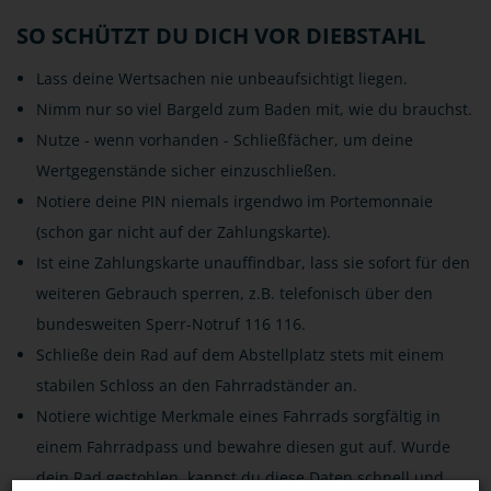
SO SCHÜTZT DU DICH VOR DIEBSTAHL
Lass deine Wertsachen nie unbeaufsichtigt liegen.
Nimm nur so viel Bargeld zum Baden mit, wie du brauchst.
Nutze - wenn vorhanden - Schließfächer, um deine
Wertgegenstände sicher einzuschließen.
Notiere deine PIN niemals irgendwo im Portemonnaie
(schon gar nicht auf der Zahlungskarte).
Ist eine Zahlungskarte unauffindbar, lass sie sofort für den
weiteren Gebrauch sperren, z.B. telefonisch über den
bundesweiten Sperr-Notruf 116 116.
Schließe dein Rad auf dem Abstellplatz stets mit einem
stabilen Schloss an den Fahrradständer an.
Notiere wichtige Merkmale eines Fahrrads sorgfältig in
einem Fahrradpass und bewahre diesen gut auf. Wurde
dein Rad gestohlen, kannst du diese Daten schnell und