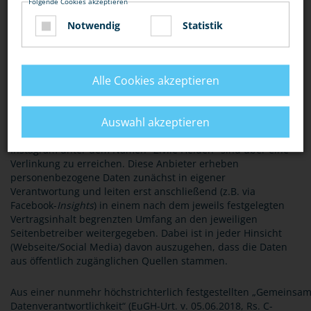
Folgende Cookies akzeptieren
Notwendig
Statistik
12. Angabe der Quellen
Alle Cookies akzeptieren
Die erhobenen und verarbeiteten Daten beruhen einerseits
auf der Konnektierung des Nutzers mit der Webseite
www.polizei-beratung.de
und einer Verknüpfung mit der
Auswahl akzeptieren
Social-Media-Plattform YouTube. Die Profile des ProPK auf
den Social Media- Plattformen Facebook, Twitter und
Instagram unter dem Namen "Zivile Helden" sind über eine
Verlinkung zu erreichen. Diese Anbieter erheben
personenbezogene Daten zunächst in eigener
Verantwortung und leiten erst anschließend (z.B. via
Facebook-
Insights
) in einem nach dem jeweils festgelegten
Vertragsinhalt begrenzten Umfang an den jeweiligen
Seitenbetreiber weitergegeben. Dabei ist in jeder Hinsicht
(Webseite/Social Media) davon auszugehen, dass die Daten
aus öffentlich zugänglichen Quellen stammen.
Aus einer nunmehr höchstrichterlich festgestellten „Gemeinsa
Datenverantwortlichkeit“ (EuGH-Urt. v. 05.06.2018, Rs. C-