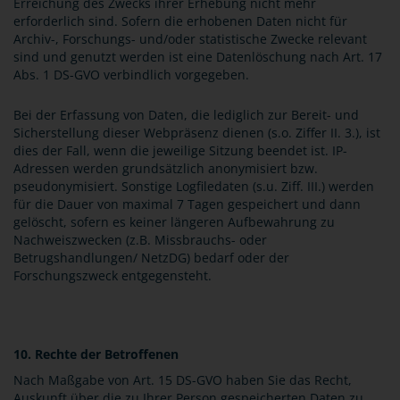
Erreichung des Zwecks ihrer Erhebung nicht mehr
erforderlich sind. Sofern die erhobenen Daten nicht für
Archiv-, Forschungs- und/oder statistische Zwecke relevant
sind und genutzt werden ist eine Datenlöschung nach Art. 17
Abs. 1 DS-GVO verbindlich vorgegeben.
Bei der Erfassung von Daten, die lediglich zur Bereit- und
Sicherstellung dieser Webpräsenz dienen (s.o. Ziffer II. 3.), ist
dies der Fall, wenn die jeweilige Sitzung beendet ist. IP-
Adressen werden grundsätzlich anonymisiert bzw.
pseudonymisiert. Sonstige Logfiledaten (s.u. Ziff. III.) werden
für die Dauer von maximal 7 Tagen gespeichert und dann
gelöscht, sofern es keiner längeren Aufbewahrung zu
Nachweiszwecken (z.B. Missbrauchs- oder
Betrugshandlungen/ NetzDG) bedarf oder der
Forschungszweck entgegensteht.
10. Rechte der Betroffenen
Nach Maßgabe von Art. 15 DS-GVO haben Sie das Recht,
Auskunft über die zu Ihrer Person gespeicherten Daten zu