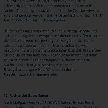
Erreichung des Zwecks ihrer Erhebung nicht mehr
erforderlich sind. Sofern die erhobenen Daten nicht für
Archiv-, Forschungs- und/oder statistische Zwecke relevant
sind und genutzt werden ist eine Datenlöschung nach Art. 17
Abs. 1 DS-GVO verbindlich vorgegeben.
Bei der Erfassung von Daten, die lediglich zur Bereit- und
Sicherstellung dieser Webpräsenz dienen (s.o. Ziffer II. 3.), ist
dies der Fall, wenn die jeweilige Sitzung beendet ist. IP-
Adressen werden grundsätzlich anonymisiert bzw.
pseudonymisiert. Sonstige Logfiledaten (s.u. Ziff. III.) werden
für die Dauer von maximal 7 Tagen gespeichert und dann
gelöscht, sofern es keiner längeren Aufbewahrung zu
Nachweiszwecken (z.B. Missbrauchs- oder
Betrugshandlungen/ NetzDG) bedarf oder der
Forschungszweck entgegensteht.
10. Rechte der Betroffenen
Nach Maßgabe von Art. 15 DS-GVO haben Sie das Recht,
Auskunft über die zu Ihrer Person gespeicherten Daten zu