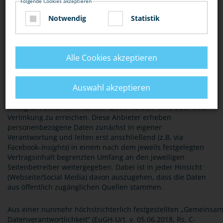
Folgende Cookies akzeptieren
Notwendig
Statistik
12. Angabe der Quellen
Alle Cookies akzeptieren
Die erhobenen und verarbeiteten Daten beruhen einerseits
auf der Konnektierung des Nutzers mit der Webseite
www.polizei-beratung.de
und einer Verknüpfung mit der
Auswahl akzeptieren
Social-Media-Plattform YouTube. Die Profile des ProPK auf
den Social Media- Plattformen Facebook, Twitter und
Instagram unter dem Namen "Zivile Helden" sind über eine
Verlinkung zu erreichen. Diese Anbieter erheben
personenbezogene Daten zunächst in eigener
Verantwortung und leiten erst anschließend (z.B. via
Facebook-
Insights
) in einem nach dem jeweils festgelegten
Vertragsinhalt begrenzten Umfang an den jeweiligen
Seitenbetreiber weitergegeben. Dabei ist in jeder Hinsicht
(Webseite/Social Media) davon auszugehen, dass die Daten
aus öffentlich zugänglichen Quellen stammen.
Aus einer nunmehr höchstrichterlich festgestellten „Gemeinsa
Datenverantwortlichkeit“ (EuGH-Urt. v. 05.06.2018, Rs. C-