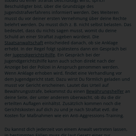
sobald du einer Straftat beschuldigt wirst, sprich
Beschuldigter bist, über die Grundzüge des
Jugendstrafverfahrens informiert werden. Des Weiteren
musst du vor deiner ersten Vernehmung über deine Rechte
belehrt werden. Du musst dich z. B. nicht selbst belasten. Das
bedeutet, dass du nichts sagen musst, womit du deine
Schuld an einer Straftat zugeben würdest. Die
Staatsanwaltschaft
entscheided danach, ob sie Anklage
erhebt. In der Regel folgt spätestens dann ein Gespräch bei
der
Jugend(gerichts)hilfe
. Ein Gespräch bei der
Jugend(gerichts)hilfe kann auch schon direkt nach der
Anzeige bei der Polizei in Anspruch genommen werden.
Wenn Anklage erhoben wird, findet eine Verhandlung vor
dem Jugendgericht statt. Dazu wirst Du förmlich geladen und
musst vor Gericht erscheinen. Lautet das Urteil auf
Bewährungsstrafe, bekommst du einen
Bewährungshelfer
an
deine Seite, der unter anderem überwacht, ob du die dir
erteilten Auflagen einhältst. Zusätzlich kommen noch die
Gerichtskosten auf dich zu und je nach Straftat evtl. die
Kosten für Maßnahmen wie ein Anti-Aggressions-Training.
Du kannst dich jederzeit von einem Anwalt vertreten lassen,
in bestimmten Fällen muss dir laut Gesetz einer zur