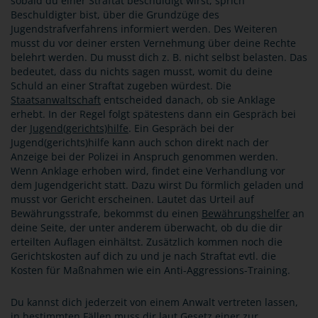
sobald du einer Straftat beschuldigt wirst, sprich
Beschuldigter bist, über die Grundzüge des
Jugendstrafverfahrens informiert werden. Des Weiteren
musst du vor deiner ersten Vernehmung über deine Rechte
belehrt werden. Du musst dich z. B. nicht selbst belasten. Das
bedeutet, dass du nichts sagen musst, womit du deine
Schuld an einer Straftat zugeben würdest. Die
Staatsanwaltschaft
entscheided danach, ob sie Anklage
erhebt. In der Regel folgt spätestens dann ein Gespräch bei
der
Jugend(gerichts)hilfe
. Ein Gespräch bei der
Jugend(gerichts)hilfe kann auch schon direkt nach der
Anzeige bei der Polizei in Anspruch genommen werden.
Wenn Anklage erhoben wird, findet eine Verhandlung vor
dem Jugendgericht statt. Dazu wirst Du förmlich geladen und
musst vor Gericht erscheinen. Lautet das Urteil auf
Bewährungsstrafe, bekommst du einen
Bewährungshelfer
an
deine Seite, der unter anderem überwacht, ob du die dir
erteilten Auflagen einhältst. Zusätzlich kommen noch die
Gerichtskosten auf dich zu und je nach Straftat evtl. die
Kosten für Maßnahmen wie ein Anti-Aggressions-Training.
Du kannst dich jederzeit von einem Anwalt vertreten lassen,
in bestimmten Fällen muss dir laut Gesetz einer zur