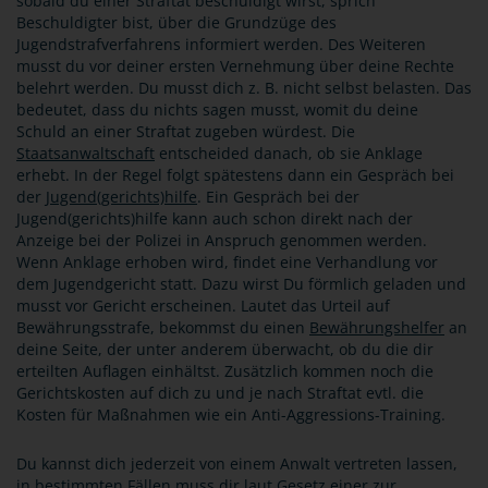
sobald du einer Straftat beschuldigt wirst, sprich
Beschuldigter bist, über die Grundzüge des
Jugendstrafverfahrens informiert werden. Des Weiteren
musst du vor deiner ersten Vernehmung über deine Rechte
belehrt werden. Du musst dich z. B. nicht selbst belasten. Das
bedeutet, dass du nichts sagen musst, womit du deine
Schuld an einer Straftat zugeben würdest. Die
Staatsanwaltschaft
entscheided danach, ob sie Anklage
erhebt. In der Regel folgt spätestens dann ein Gespräch bei
der
Jugend(gerichts)hilfe
. Ein Gespräch bei der
Jugend(gerichts)hilfe kann auch schon direkt nach der
Anzeige bei der Polizei in Anspruch genommen werden.
Wenn Anklage erhoben wird, findet eine Verhandlung vor
dem Jugendgericht statt. Dazu wirst Du förmlich geladen und
musst vor Gericht erscheinen. Lautet das Urteil auf
Bewährungsstrafe, bekommst du einen
Bewährungshelfer
an
deine Seite, der unter anderem überwacht, ob du die dir
erteilten Auflagen einhältst. Zusätzlich kommen noch die
Gerichtskosten auf dich zu und je nach Straftat evtl. die
Kosten für Maßnahmen wie ein Anti-Aggressions-Training.
Du kannst dich jederzeit von einem Anwalt vertreten lassen,
in bestimmten Fällen muss dir laut Gesetz einer zur