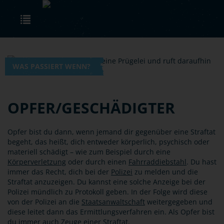
Skip to main content
Toggle navigation
WAS PASSIERT WENN?
OPFER/GESCHÄDIGTER
Opfer bist du dann, wenn jemand dir gegenüber eine Straftat
begeht, das heißt, dich entweder körperlich, psychisch oder
materiell schädigt – wie zum Beispiel durch eine
Körperverletzung
oder durch einen
Fahrraddiebstahl
. Du hast
immer das Recht, dich bei der
Polizei
zu melden und die
Straftat anzuzeigen. Du kannst eine solche Anzeige bei der
Polizei mündlich zu Protokoll geben. In der Folge wird diese
von der Polizei an die
Staatsanwaltschaft
weitergegeben und
diese leitet dann das Ermittlungsverfahren ein. Als Opfer bist
du immer auch
Zeuge
einer Straftat.