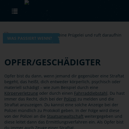
Skip to main content
Toggle navigation
WAS PASSIERT WENN?
OPFER/GESCHÄDIGTER
Opfer bist du dann, wenn jemand dir gegenüber eine Straftat
begeht, das heißt, dich entweder körperlich, psychisch oder
materiell schädigt – wie zum Beispiel durch eine
Körperverletzung
oder durch einen
Fahrraddiebstahl
. Du hast
immer das Recht, dich bei der
Polizei
zu melden und die
Straftat anzuzeigen. Du kannst eine solche Anzeige bei der
Polizei mündlich zu Protokoll geben. In der Folge wird diese
von der Polizei an die
Staatsanwaltschaft
weitergegeben und
diese leitet dann das Ermittlungsverfahren ein. Als Opfer bist
du immer auch
Zeuge
einer Straftat.