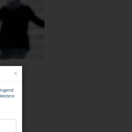
×
wingend
 Weitere