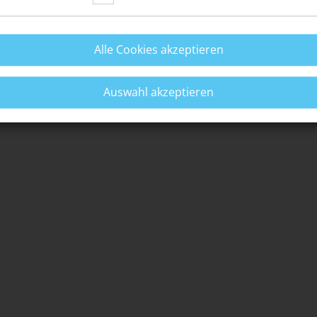
ng des Verfahrens (mit)entscheiden, nämlich bei den so
h erklären, dass du die Strafverfolgung wünschst (z. B. bei
Alle Cookies akzeptieren
 Willen darf nur bei besonderem öffentlichem Interesse
g, wenn die Tat besonders roh und rücksichtslos begangen
ruht auf dem Legalitätsprinzip.
Auswahl akzeptieren
eines Strafantrages drei Monate ab Kenntnis der Tat.