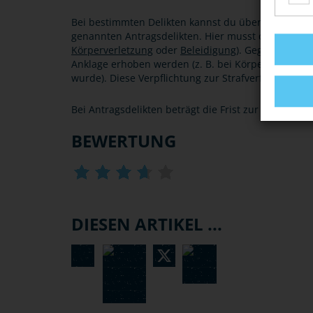
Bei bestimmten Delikten kannst du über den Fortga
genannten Antragsdelikten. Hier musst du schriftlic
Körperverletzung
oder
Beleidigung
). Gegen deinen
Anklage erhoben werden (z. B. bei Körperverletzun
wurde). Diese Verpflichtung zur Strafverfolgung be
Bei Antragsdelikten beträgt die Frist zur Stellung 
BEWERTUNG
DIESEN ARTIKEL ...