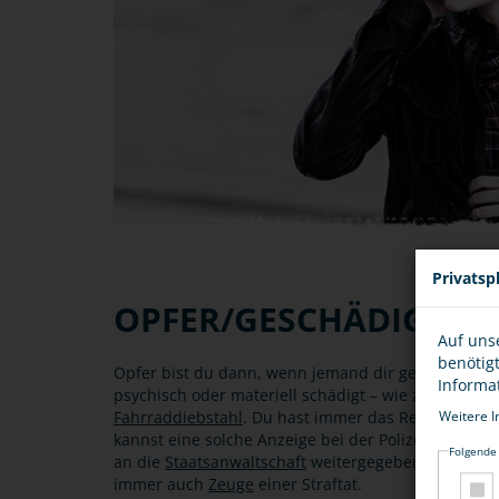
Privatsp
OPFER/GESCHÄDIGTER
Auf uns
benötig
Opfer bist du dann, wenn jemand dir gegenüber eine
Informa
psychisch oder materiell schädigt – wie zum Beispi
Weitere I
Fahrraddiebstahl
. Du hast immer das Recht, dich b
kannst eine solche Anzeige bei der Polizei mündlich
Folgende
an die
Staatsanwaltschaft
weitergegeben und diese 
immer auch
Zeuge
einer Straftat.