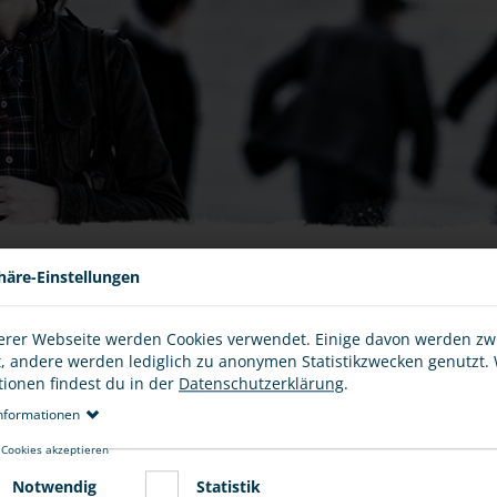
häre-Einstellungen
erer Webseite werden Cookies verwendet. Einige davon werden z
t, andere werden lediglich zu anonymen Statistikzwecken genutzt.
 Straftat begeht, das heißt, dich entweder körperlich,
tionen findest du in der
Datenschutzerklärung
.
el durch eine
Körperverletzung
oder durch einen
nformationen
ei der
Polizei
zu melden und die Straftat anzuzeigen. Du
 zu Protokoll geben. In der Folge wird diese von der Polizei
 Cookies akzeptieren
leitet dann das Ermittlungsverfahren ein. Als Opfer bist du
Notwendig
Statistik