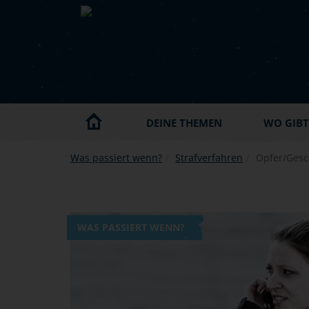
Skip to main content
DEINE THEMEN
WO GIBT'
Was passiert wenn?
Strafverfahren
Opfer/Gesc
WAS PASSIERT WENN?