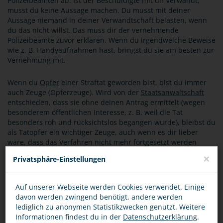
Polizeibeamten ab. Ist der Beschuldigte mit dir verwandt,
musst du keine Aussage machen. Du musst mit deiner
Aussage niemand in deiner Verwandtschaft belasten, wenn
du das nicht willst. Das muss dir der vernehmende
Polizeibeamte zuvor erklären. Wenn du irgendwelche Beweise
wie z. B. Handyaufnahmen hast, bringst du sie am besten zur
Vernehmung mit.
Wenn du
Opfer
einer Straftat geworden bist, bist du immer
auch Zeuge (Opferzeuge). Wird von der
Staatsanwaltschaft
entschieden, dass sie ohne deinen Antrag ermittelt (wegen
besonderem öffentlichen Interesse, z. B. weil die Tat
besonders roh und rücksichtslos begangen wurde), bleibst du
als Tatopfer ein wichtiger Zeuge, auch wenn es dir lieber
wäre, dass das Verfahren nicht mehr fortgesetzt werden
würde.
×
Privatsphäre-Einstellungen
BEWERTUNG
Auf unserer Webseite werden Cookies verwendet. Einige
davon werden zwingend benötigt, andere werden
lediglich zu anonymen Statistikzwecken genutzt. Weitere
Informationen findest du in der
Datenschutzerklärung
.