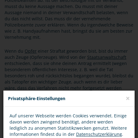
Polizeibeamten ab. Ist der Beschuldigte mit dir verwandt,
musst du keine Aussage machen. Du musst mit deiner
Aussage niemand in deiner Verwandtschaft belasten, wenn
du das nicht willst. Das muss dir der vernehmende
Polizeibeamte zuvor erklären. Wenn du irgendwelche Beweise
wie z. B. Handyaufnahmen hast, bringst du sie am besten zur
Vernehmung mit.
Wenn du
Opfer
einer Straftat geworden bist, bist du immer
auch Zeuge (Opferzeuge). Wird von der
Staatsanwaltschaft
entschieden, dass sie ohne deinen Antrag ermittelt (wegen
besonderem öffentlichen Interesse, z. B. weil die Tat
besonders roh und rücksichtslos begangen wurde), bleibst du
als Tatopfer ein wichtiger Zeuge, auch wenn es dir lieber
wäre, dass das Verfahren nicht mehr fortgesetzt werden
würde.
×
Privatsphäre-Einstellungen
BEWERTUNG
Auf unserer Webseite werden Cookies verwendet. Einige
davon werden zwingend benötigt, andere werden
lediglich zu anonymen Statistikzwecken genutzt. Weitere
Informationen findest du in der
Datenschutzerklärung
.