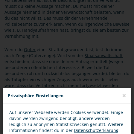
Polizeibeamten ab. Ist der Beschuldigte mit dir verwandt,
musst du keine Aussage machen. Du musst mit deiner
Aussage niemand in deiner Verwandtschaft belasten, wenn
du das nicht willst. Das muss dir der vernehmende
Polizeibeamte zuvor erklären. Wenn du irgendwelche Beweise
wie z. B. Handyaufnahmen hast, bringst du sie am besten zur
Vernehmung mit.
Wenn du
Opfer
einer Straftat geworden bist, bist du immer
auch Zeuge (Opferzeuge). Wird von der
Staatsanwaltschaft
entschieden, dass sie ohne deinen Antrag ermittelt (wegen
besonderem öffentlichen Interesse, z. B. weil die Tat
besonders roh und rücksichtslos begangen wurde), bleibst du
als Tatopfer ein wichtiger Zeuge, auch wenn es dir lieber
wäre, dass das Verfahren nicht mehr fortgesetzt werden
würde.
×
Privatsphäre-Einstellungen
BEWERTUNG
Auf unserer Webseite werden Cookies verwendet. Einige
davon werden zwingend benötigt, andere werden
lediglich zu anonymen Statistikzwecken genutzt. Weitere
Informationen findest du in der
Datenschutzerklärung
.