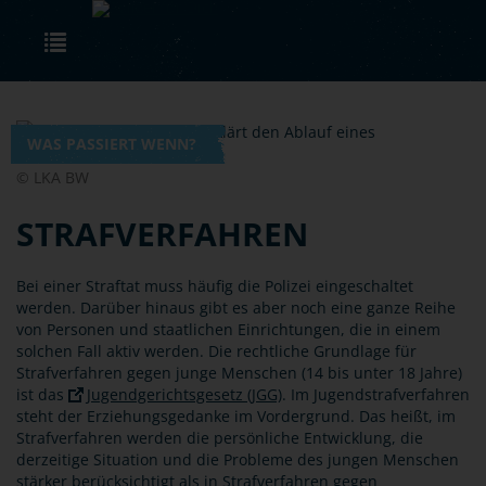
Skip to main content
Toggle navigation
WAS PASSIERT WENN?
© LKA BW
STRAFVERFAHREN
Bei einer Straftat muss häufig die Polizei eingeschaltet
werden. Darüber hinaus gibt es aber noch eine ganze Reihe
von Personen und staatlichen Einrichtungen, die in einem
solchen Fall aktiv werden. Die rechtliche Grundlage für
Strafverfahren gegen junge Menschen (14 bis unter 18 Jahre)
ist das
Jugendgerichtsgesetz (JGG)
. Im Jugendstrafverfahren
steht der Erziehungsgedanke im Vordergrund. Das heißt, im
Strafverfahren werden die persönliche Entwicklung, die
derzeitige Situation und die Probleme des jungen Menschen
stärker berücksichtigt als in Strafverfahren gegen