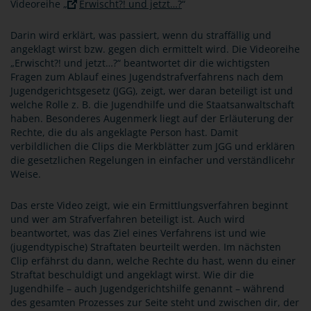
Videoreihe „
Erwischt?! und jetzt…?
“
Darin wird erklärt, was passiert, wenn du straffällig und
angeklagt wirst bzw. gegen dich ermittelt wird. Die Videoreihe
„Erwischt?! und jetzt…?“ beantwortet dir die wichtigsten
Fragen zum Ablauf eines Jugendstrafverfahrens nach dem
Jugendgerichtsgesetz (JGG), zeigt, wer daran beteiligt ist und
welche Rolle z. B. die Jugendhilfe und die Staatsanwaltschaft
haben. Besonderes Augenmerk liegt auf der Erläuterung der
Rechte, die du als angeklagte Person hast. Damit
verbildlichen die Clips die Merkblätter zum JGG und erklären
die gesetzlichen Regelungen in einfacher und verständlicehr
Weise.
Das erste Video zeigt, wie ein Ermittlungsverfahren beginnt
und wer am Strafverfahren beteiligt ist. Auch wird
beantwortet, was das Ziel eines Verfahrens ist und wie
(jugendtypische) Straftaten beurteilt werden. Im nächsten
Clip erfährst du dann, welche Rechte du hast, wenn du einer
Straftat beschuldigt und angeklagt wirst. Wie dir die
Jugendhilfe – auch Jugendgerichtshilfe genannt – während
des gesamten Prozesses zur Seite steht und zwischen dir, der