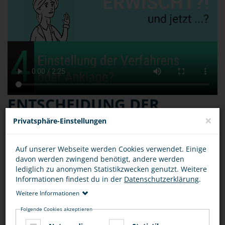
ENTSCHEIDUNG DER
STAATSANWALTSCHAFT:
×
Privatsphäre-Einstellungen
EINSTELLUNG DES
Auf unserer Webseite werden Cookies verwendet. Einige
VERFAHRENS ODER
davon werden zwingend benötigt, andere werden
lediglich zu anonymen Statistikzwecken genutzt. Weitere
ANKLAGE
Informationen findest du in der
Datenschutzerklärung
.
Weitere Informationen
Folgende Cookies akzeptieren