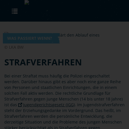
Skip to main content
Toggle navigation
WAS PASSIERT WENN?
© LKA BW
STRAFVERFAHREN
Bei einer Straftat muss häufig die Polizei eingeschaltet
werden. Darüber hinaus gibt es aber noch eine ganze Reihe
von Personen und staatlichen Einrichtungen, die in einem
solchen Fall aktiv werden. Die rechtliche Grundlage für
Strafverfahren gegen junge Menschen (14 bis unter 18 Jahre)
ist das
Jugendgerichtsgesetz (JGG)
. Im Jugendstrafverfahren
steht der Erziehungsgedanke im Vordergrund. Das heißt, im
Strafverfahren werden die persönliche Entwicklung, die
derzeitige Situation und die Probleme des jungen Menschen
stärker berücksichtigt als in Strafverfahren gegen