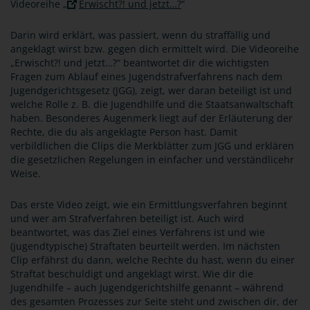
Videoreihe „
Erwischt?! und jetzt…?
“
Darin wird erklärt, was passiert, wenn du straffällig und
angeklagt wirst bzw. gegen dich ermittelt wird. Die Videoreihe
„Erwischt?! und jetzt…?“ beantwortet dir die wichtigsten
Fragen zum Ablauf eines Jugendstrafverfahrens nach dem
Jugendgerichtsgesetz (JGG), zeigt, wer daran beteiligt ist und
welche Rolle z. B. die Jugendhilfe und die Staatsanwaltschaft
haben. Besonderes Augenmerk liegt auf der Erläuterung der
Rechte, die du als angeklagte Person hast. Damit
verbildlichen die Clips die Merkblätter zum JGG und erklären
die gesetzlichen Regelungen in einfacher und verständlicehr
Weise.
Das erste Video zeigt, wie ein Ermittlungsverfahren beginnt
und wer am Strafverfahren beteiligt ist. Auch wird
beantwortet, was das Ziel eines Verfahrens ist und wie
(jugendtypische) Straftaten beurteilt werden. Im nächsten
Clip erfährst du dann, welche Rechte du hast, wenn du einer
Straftat beschuldigt und angeklagt wirst. Wie dir die
Jugendhilfe – auch Jugendgerichtshilfe genannt – während
des gesamten Prozesses zur Seite steht und zwischen dir, der