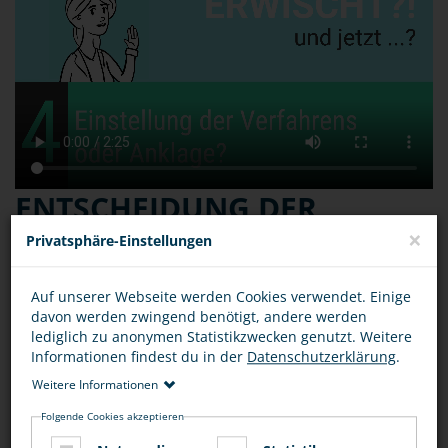
ENTSCHEIDUNG DER
STAATSANWALTSCHAFT:
×
Privatsphäre-Einstellungen
EINSTELLUNG DES
Auf unserer Webseite werden Cookies verwendet. Einige
VERFAHRENS ODER
davon werden zwingend benötigt, andere werden
lediglich zu anonymen Statistikzwecken genutzt. Weitere
ANKLAGE
Informationen findest du in der
Datenschutzerklärung
.
Weitere Informationen
Folgende Cookies akzeptieren