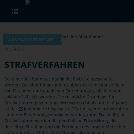
Skip to main content
Toggle navigation
WAS PASSIERT WENN?
© LKA BW
STRAFVERFAHREN
Bei einer Straftat muss häufig die Polizei eingeschaltet
werden. Darüber hinaus gibt es aber noch eine ganze Reihe
von Personen und staatlichen Einrichtungen, die in einem
solchen Fall aktiv werden. Die rechtliche Grundlage für
Strafverfahren gegen junge Menschen (14 bis unter 18 Jahre)
ist das
Jugendgerichtsgesetz (JGG)
. Im Jugendstrafverfahren
steht der Erziehungsgedanke im Vordergrund. Das heißt, im
Strafverfahren werden die persönliche Entwicklung, die
derzeitige Situation und die Probleme des jungen Menschen
stärker berücksichtigt als in Strafverfahren gegen