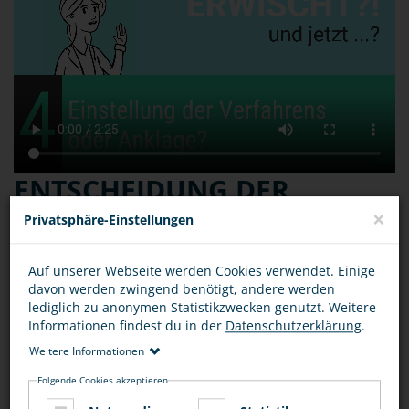
ENTSCHEIDUNG DER
STAATSANWALTSCHAFT:
×
Privatsphäre-Einstellungen
EINSTELLUNG DES
Auf unserer Webseite werden Cookies verwendet. Einige
VERFAHRENS ODER
davon werden zwingend benötigt, andere werden
lediglich zu anonymen Statistikzwecken genutzt. Weitere
ANKLAGE
Informationen findest du in der
Datenschutzerklärung
.
Weitere Informationen
Folgende Cookies akzeptieren