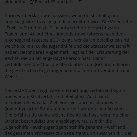
Videoreihe „
Erwischt?! und jetzt…?
“
Darin wird erklärt, was passiert, wenn du straffällig und
angeklagt wirst bzw. gegen dich ermittelt wird. Die Videoreihe
„Erwischt?! und jetzt…?“ beantwortet dir die wichtigsten
Fragen zum Ablauf eines Jugendstrafverfahrens nach dem
Jugendgerichtsgesetz (JGG), zeigt, wer daran beteiligt ist und
welche Rolle z. B. die Jugendhilfe und die Staatsanwaltschaft
haben. Besonderes Augenmerk liegt auf der Erläuterung der
Rechte, die du als angeklagte Person hast. Damit
verbildlichen die Clips die Merkblätter zum JGG und erklären
die gesetzlichen Regelungen in einfacher und verständlicehr
Weise.
Das erste Video zeigt, wie ein Ermittlungsverfahren beginnt
und wer am Strafverfahren beteiligt ist. Auch wird
beantwortet, was das Ziel eines Verfahrens ist und wie
(jugendtypische) Straftaten beurteilt werden. Im nächsten
Clip erfährst du dann, welche Rechte du hast, wenn du einer
Straftat beschuldigt und angeklagt wirst. Wie dir die
Jugendhilfe – auch Jugendgerichtshilfe genannt – während
des gesamten Prozesses zur Seite steht und zwischen dir, der