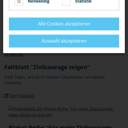
Notwendig
Statistik
Jugendgruppenraum aufhängen.
Mach auch Deine Lehrerinnen und Lehrer auf die
„Aktion-
Alle Cookies akzeptieren
tu-was“
aufmerksam. Vielleicht könnt Ihr das Thema
Zivilcourage auch im Unterreicht mithilfe der
Aktion-tu-
was-Medien
besprechen.
Auswahl akzeptieren
Faltblatt "Zivilcourage zeigen"
Viele Tipps, wie Du in heiklen Situationen am besten
handelst.
Zum Faltblatt
Plakat-Reihe "Für mehr Zivilcourage: