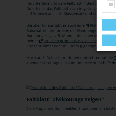
herunterladen
. In dem Faltblatt findest Du viele T
Du erhältst das Faltblatt auch in gedruckter Form i
auf Wunsch auch als Klassensatz und ebenfalls kos
Darüber hinaus gibt es auch eine
Plakat-Reihe m
Botschafter, der für eine der Handlungen der sech
Handlung zeigt, z.B. Mund aufmachen (Mundaufmache
Deiner
örtlichen (Kriminal-)polizeilichen Beratun
Klassenzimmer oder in Eurem Jugendgruppenraum
Mach auch Deine Lehrerinnen und Lehrer auf die
Thema Zivilcourage auch im Unterreicht mithilfe d
Faltblatt "Zivilcourage zeigen"
Viele Tipps, wie Du in heiklen Situationen am beste