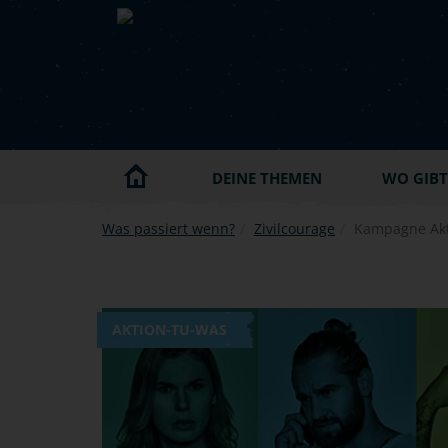
Skip to main content
DEINE THEMEN
WO GIBT'
Was passiert wenn?
Zivilcourage
Kampagne Akt
AKTION-TU-WAS