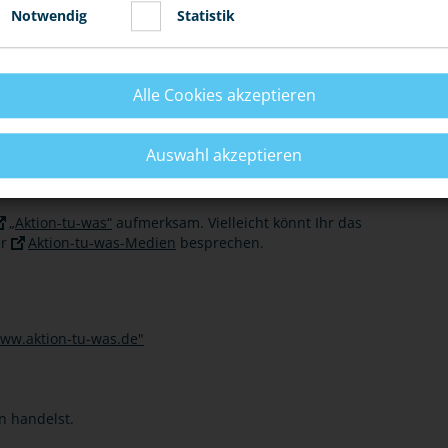
ipps, wie Du in brenzligen Situationen am besten handelst.
Notwendig
Statistik
n deiner
örtlichen (Kriminal-)polizeiliche Beratungsstelle
,
tenlos.
Alle Cookies akzeptieren
it sechs Motiven
. Jedes Motiv zeigt einen Zivilcourage-
s Regeln für den Ernstfall wirbt und eine dazu passende
r). Die Plakatserie kannst Du ebenfalls kostenfrei bei
Auswahl akzeptieren
gsstelle
erhalten und beispielsweise in Eurem
 aufhängen.
„Aktion-tu-was“
aufmerksam. Vielleicht könnt Ihr das
er
Aktion-tu-was-Medien
besprechen.
n handelst.