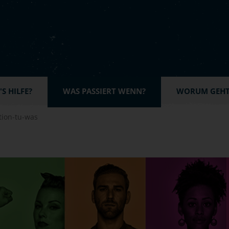
S HILFE?
WAS PASSIERT WENN?
WORUM GEHT'
ion-tu-was