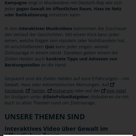
Kampagne
zeigt in Musikvideos mit Deutsch-Rap wie sich
jeder
gegen Gewalt im öffentlichen Raum, Hass im Netz
oder Radikalisierung
einsetzen kann.
In den
interaktiven Musikvideos
bestimmen die Zuschauer
den Verlauf der Geschichten. Mit einem Klick kann jeder
sehen, welche Folgen sein Handeln oder Nichthandeln hat.
Im anschließenden
Quiz
kann jeder zeigen, wieviel
Zivilcourage in einem steckt. Daneben geben einem die
Zivilen Helden auch
konkrete Tipps und Adressen von
Beratungsstellen
an die Hand.
Gespannt sind die Zivilen Helden auf eure Erfahrungen – mit
Gewalt, Hass oder extremistischen Meinungen. Auf
Facebook
,
Twitter
,
Instagram
oder auf der
App Jodel
(in Stuttgart unter
@DeinPolizeiRatgeber
) diskutieren sie mit
euch zu allen Themen rund um Zivilcourage.
UNSERE THEMEN SIND
Interaktives Video über Gewalt im
öffentlichen Raum