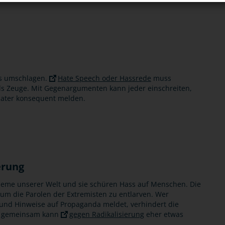
ss umschlagen.
Hate Speech oder Hassrede
muss
s Zeuge. Mit Gegenargumenten kann jeder einschreiten,
Hater konsequent melden.
erung
bleme unserer Welt und sie schüren Hass auf Menschen. Die
um die Parolen der Extremisten zu entlarven. Wer
t und Hinweise auf Propaganda meldet, verhindert die
nn gemeinsam kann
gegen Radikalisierung
eher etwas