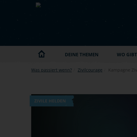
Skip to main content
DEINE THEMEN
WO GIBT'
Was passiert wenn?
Zivilcourage
Kampagne Ziv
ZIVILE HELDEN