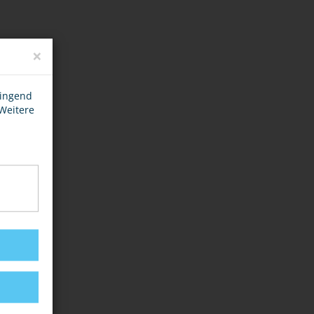
×
wingend
 Weitere