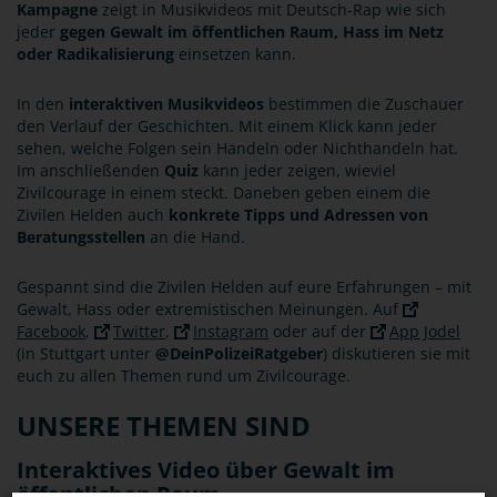
Kampagne
zeigt in Musikvideos mit Deutsch-Rap wie sich
jeder
gegen Gewalt im öffentlichen Raum, Hass im Netz
oder Radikalisierung
einsetzen kann.
In den
interaktiven Musikvideos
bestimmen die Zuschauer
den Verlauf der Geschichten. Mit einem Klick kann jeder
sehen, welche Folgen sein Handeln oder Nichthandeln hat.
Im anschließenden
Quiz
kann jeder zeigen, wieviel
Zivilcourage in einem steckt. Daneben geben einem die
Zivilen Helden auch
konkrete Tipps und Adressen von
Beratungsstellen
an die Hand.
Gespannt sind die Zivilen Helden auf eure Erfahrungen – mit
Gewalt, Hass oder extremistischen Meinungen. Auf
Facebook
,
Twitter
,
Instagram
oder auf der
App Jodel
(in Stuttgart unter
@DeinPolizeiRatgeber
) diskutieren sie mit
euch zu allen Themen rund um Zivilcourage.
UNSERE THEMEN SIND
Interaktives Video über Gewalt im
öffentlichen Raum