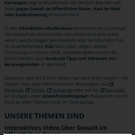
Kampagne
zeigt in Musikvideos mit Deutsch-Rap wie sich
jeder
gegen Gewalt im öffentlichen Raum, Hass im Netz
oder Radikalisierung
einsetzen kann.
In den
interaktiven Musikvideos
bestimmen die Zuschauer
den Verlauf der Geschichten. Mit einem Klick kann jeder
sehen, welche Folgen sein Handeln oder Nichthandeln hat.
Im anschließenden
Quiz
kann jeder zeigen, wieviel
Zivilcourage in einem steckt. Daneben geben einem die
Zivilen Helden auch
konkrete Tipps und Adressen von
Beratungsstellen
an die Hand.
Gespannt sind die Zivilen Helden auf eure Erfahrungen – mit
Gewalt, Hass oder extremistischen Meinungen. Auf
Facebook
,
Twitter
,
Instagram
oder auf der
App Jodel
(in Stuttgart unter
@DeinPolizeiRatgeber
) diskutieren sie mit
euch zu allen Themen rund um Zivilcourage.
UNSERE THEMEN SIND
Interaktives Video über Gewalt im
öffentlichen Raum