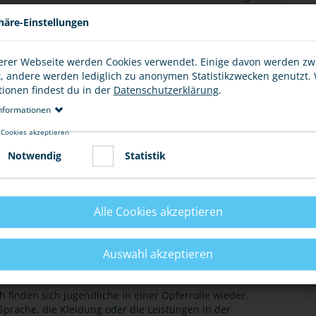
itten ist und das Opfer durch das eigene Nichthandeln zu
häre-Einstellungen
elfen könnte und dies nicht tut, hat neben einem
erer Webseite werden Cookies verwendet. Einige davon werden z
dstrafe zu rechnen.
t, andere werden lediglich zu anonymen Statistikzwecken genutzt.
tionen findest du in der
Datenschutzerklärung
.
n Situationen zumindest Hilfe oder die Polizei holen
nformationen
ringen!
 Cookies akzeptieren
Notwendig
Statistik
E
Alle Cookies akzeptieren
Auswahl akzeptieren
ch finden sich Jugendliche in einer Opferrolle wieder.
 Sprache, die Kleidung oder die Leistungen in der