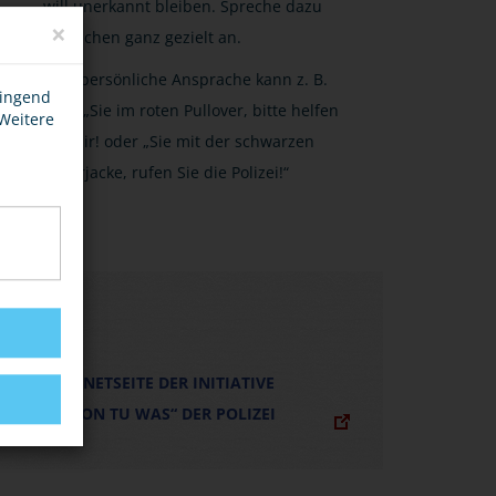
will unerkannt bleiben. Spreche dazu
×
Menschen ganz gezielt an.
Eine persönliche Ansprache kann z. B.
wingend
sein: „Sie im roten Pullover, bitte helfen
 Weitere
Sie mir! oder „Sie mit der schwarzen
Lederjacke, rufen Sie die Polizei!“
LINKS
INTERNETSEITE DER INITIATIVE
„AKTION TU WAS“ DER POLIZEI