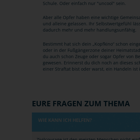
Schule. Oder einfach nur "uncool" sein.
Aber alle Opfer haben eine wichtige Gemeinsamk
und alleine gelassen. Ihr Selbstwertgefühl lä
dadurch mehr und mehr handlungsunfähig.
Bestimmt hat sich dein „Kopfkino“ schon einge
oder in der Fußgängerzone deiner Heimatstadt
du auch schon Zeuge oder sogar Opfer von Be
gewesen. Erinnerst du dich noch an dieses sc
einer Straftat bist oder warst, ein Handeln is
EURE FRAGEN ZUM THEMA
WIE KANN ICH HELFEN?
Zivilcourage ist den meisten Menschen nicht einf