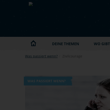
Skip to main content
DEINE THEMEN
WO GIBT'
Was passiert wenn?
Zivilcourage
WAS PASSIERT WENN?