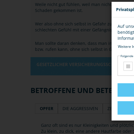
Weile nicht gut fühlen, weil man nicht eingeschr
Privatsp
Schaden gekommen ist.
Wer also ohne sich selbst in Gefahr zu bringen h
Auf uns
schlechten Gefühl mit einer Gefängnis- oder Gel
benötig
Informa
Man sollte daran denken, dass man in den meiste
Weitere I
bzw. rufen kann, ohne sich selbst in Gefahr zu b
Folgende
GESETZLICHER VERSICHERUNGSSCHUTZ
BETROFFENE UND BETEILIGT
OPFER
DIE AGGRESSIVEN
ZEUGEN
Ganz oft sind es nur Kleinigkeiten und plötzli
Zu klein, zu dick, eine andere Hautfarbe oder