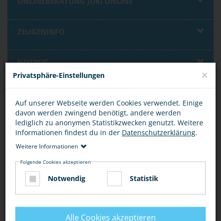
ONLINEBERATUNG JUKI ONLINE
ZEUGENINFO
NOTRUF
×
Privatsphäre-Einstellungen
BEWERTUNG
Auf unserer Webseite werden Cookies verwendet. Einige
davon werden zwingend benötigt, andere werden
lediglich zu anonymen Statistikzwecken genutzt. Weitere
Informationen findest du in der
Datenschutzerklärung
.
Weitere Informationen
DIESEN ARTIKEL ...
Folgende Cookies akzeptieren
Notwendig
Statistik
Alle Cookies akzeptieren