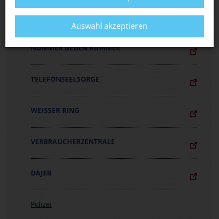
LINKS
Auswahl akzeptieren
NUMMER GEGEN KUMMER
TELEFONSEELSORGE
WEISSER RING
VERBRAUCHERZENTRALE
DAJEB
Polizei