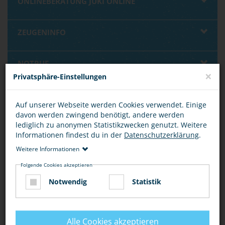
ONLINEBERATUNG JUKI ONLINE
ZEUGENINFO
NOTRUF
×
Privatsphäre-Einstellungen
BEWERTUNG
Auf unserer Webseite werden Cookies verwendet. Einige
davon werden zwingend benötigt, andere werden
lediglich zu anonymen Statistikzwecken genutzt. Weitere
Informationen findest du in der
Datenschutzerklärung
.
Weitere Informationen
DIESEN ARTIKEL ...
Folgende Cookies akzeptieren
Notwendig
Statistik
Alle Cookies akzeptieren