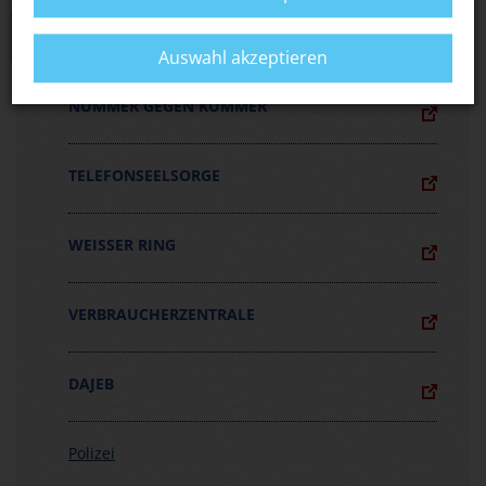
LINKS
Auswahl akzeptieren
NUMMER GEGEN KUMMER
TELEFONSEELSORGE
WEISSER RING
VERBRAUCHERZENTRALE
DAJEB
Polizei