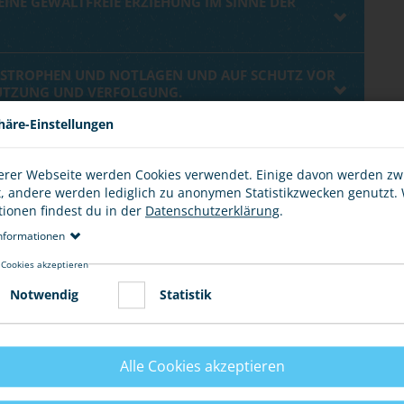
 EINE GEWALTFREIE ERZIEHUNG IM SINNE DER
ATASTROPHEN UND NOTLAGEN UND AUF SCHUTZ VOR
UTZUNG UND VERFOLGUNG.
häre-Einstellungen
HE FÜRSORGE UND EIN SICHERES ZUHAUSE.
erer Webseite werden Cookies verwendet. Einige davon werden z
t, andere werden lediglich zu anonymen Statistikzwecken genutzt.
DERUNG.
tionen findest du in der
Datenschutzerklärung
.
nformationen
 Cookies akzeptieren
Notwendig
Statistik
Alle Cookies akzeptieren