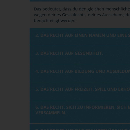
Das bedeutet, dass du den gleichen menschlichen 
wegen deines Geschlechts, deines Aussehens, de
benachteiligt werden.
2. DAS RECHT AUF EINEN NAMEN UND EINE 
3. DAS RECHT AUF GESUNDHEIT.
4. DAS RECHT AUF BILDUNG UND AUSBILDU
5. DAS RECHT AUF FREIZEIT, SPIEL UND ERH
6. DAS RECHT, SICH ZU INFORMIEREN, SICH
VERSAMMELN.