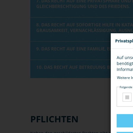
7. DAS RECHT AUF EINE PRIVATSPHÄRE UND
GLEICHBERECHTIGUNG UND DES FRIEDENS.
8. DAS RECHT AUF SOFORTIGE HILFE IN K
GRAUSAMKEIT, VERNACHLÄSSIGUNG, AUSN
Privatsp
9. DAS RECHT AUF EINE FAMILIE, ELTERLIC
Auf uns
benötig
10. DAS RECHT AUF BETREUUNG BEI BEHIN
Informa
Weitere I
Folgende
PFLICHTEN