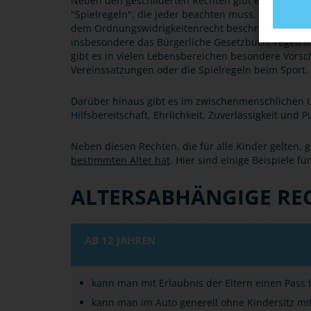
Neben den geschilderten Rechten gibt es im gesel
"Spielregeln", die jeder beachten muss. So wird i
dem Ordnungswidrigkeitenrecht beschrieben, welche
insbesondere das Bürgerliche Gesetzbuch, regelt
gibt es in vielen Lebensbereichen besondere Vorsc
Vereinssatzungen oder die Spielregeln beim Sport.
Darüber hinaus gibt es im zwischenmenschlichen 
Hilfsbereitschaft, Ehrlichkeit, Zuverlässigkeit und P
Neben diesen Rechten, die für alle Kinder gelten, 
bestimmten Alter hat
. Hier sind einige Beispiele f
ALTERSABHÄNGIGE RE
AB 12 JAHREN
kann man mit Erlaubnis der Eltern einen Pass
kann man im Auto generell ohne Kindersitz mi