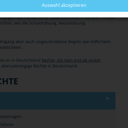
lschaftlichen Zusammenleben jedoch auch Pflichten,
Auswahl akzeptieren
m Strafgesetzbuch, den strafrechtlichen Nebengesetzen und
s Fehlverhalten bestraft wird. Das Privatrecht,
 hingegen das menschliche Zusammenleben. Darüber hinaus
hriften, wie die Schulordnung, Hausordnung,
Umgang aber auch ungeschriebene Regeln wie Höflichkeit,
ünktlichkeit.
gibt es in Deutschland
Rechte, die man erst ab einem
ür altersabhängige Rechte in Deutschland:
CHTE
 beantragen,
tfahren