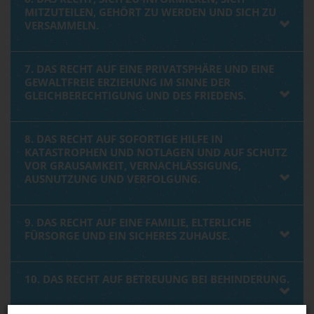
MITZUTEILEN, GEHÖRT ZU WERDEN UND SICH ZU
VERSAMMELN.
7. DAS RECHT AUF EINE PRIVATSPHÄRE UND EINE
GEWALTFREIE ERZIEHUNG IM SINNE DER
GLEICHBERECHTIGUNG UND DES FRIEDENS.
8. DAS RECHT AUF SOFORTIGE HILFE IN
KATASTROPHEN UND NOTLAGEN UND AUF SCHUTZ
VOR GRAUSAMKEIT, VERNACHLÄSSIGUNG,
AUSNUTZUNG UND VERFOLGUNG.
9. DAS RECHT AUF EINE FAMILIE, ELTERLICHE
FÜRSORGE UND EIN SICHERES ZUHAUSE.
10. DAS RECHT AUF BETREUUNG BEI BEHINDERUNG.