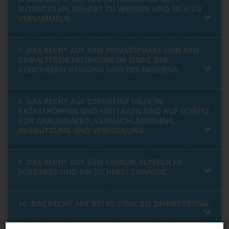
MITZUTEILEN, GEHÖRT ZU WERDEN UND SICH ZU
VERSAMMELN.
7. DAS RECHT AUF EINE PRIVATSPHÄRE UND EINE
GEWALTFREIE ERZIEHUNG IM SINNE DER
GLEICHBERECHTIGUNG UND DES FRIEDENS.
8. DAS RECHT AUF SOFORTIGE HILFE IN
KATASTROPHEN UND NOTLAGEN UND AUF SCHUTZ
VOR GRAUSAMKEIT, VERNACHLÄSSIGUNG,
AUSNUTZUNG UND VERFOLGUNG.
9. DAS RECHT AUF EINE FAMILIE, ELTERLICHE
FÜRSORGE UND EIN SICHERES ZUHAUSE.
10. DAS RECHT AUF BETREUUNG BEI BEHINDERUNG.