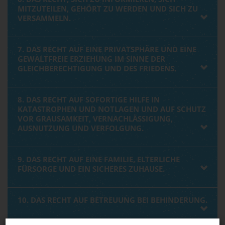
MITZUTEILEN, GEHÖRT ZU WERDEN UND SICH ZU
VERSAMMELN.
7. DAS RECHT AUF EINE PRIVATSPHÄRE UND EINE
GEWALTFREIE ERZIEHUNG IM SINNE DER
GLEICHBERECHTIGUNG UND DES FRIEDENS.
8. DAS RECHT AUF SOFORTIGE HILFE IN
KATASTROPHEN UND NOTLAGEN UND AUF SCHUTZ
VOR GRAUSAMKEIT, VERNACHLÄSSIGUNG,
AUSNUTZUNG UND VERFOLGUNG.
9. DAS RECHT AUF EINE FAMILIE, ELTERLICHE
FÜRSORGE UND EIN SICHERES ZUHAUSE.
10. DAS RECHT AUF BETREUUNG BEI BEHINDERUNG.