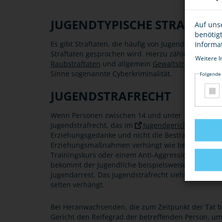
JUGENDTYPISCHE STRAFTAT
Auf uns
benötig
Es gibt Straftaten, die häufig von Jugendlichen b
Informa
Straftaten gesprochen wird. Hierzu zählen
Diebstah
Weitere I
Raubstraftaten
und allgemein
Gewaltstraftaten
bzw
Sinne sogenannte Cyberkriminalität.
Folgende
JUGENDSTRAFRECHT
Wenn Personen zwischen 14 und unter 18 Jahren S
Jugendstrafrecht, das im
Jugendgerichtsgesetz (
Erziehungsgedanke und nicht die Bestrafung im V
Erziehungsmaßnahmen verhängt wie beispielsweise
Trainingskurs oder einem Anti-Aggressions-Trainin
bekommt der Jugendliche beispielsweise gemeinnüt
Jugendarrest. Das Jugendstrafrecht sieht auch Frei
selten verhängt.
Bei Heranwachsenden, die zum Zeitpunkt der Tat ber
Gericht den Reifegrad der betreffenden Person, um