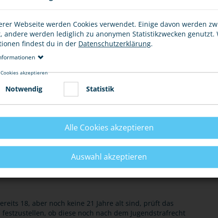
EN
erer Webseite werden Cookies verwendet. Einige davon werden z
t, andere werden lediglich zu anonymen Statistikzwecken genutzt.
egangen werden, weshalb auch von jugendtypischen
tionen findest du in der
Datenschutzerklärung
.
l
,
Körperverletzungen
,
Sachbeschädigungen
,
nformationen
. Gewaltkriminalität und zunehmend auch im weiteren
 Cookies akzeptieren
Notwendig
Statistik
traftaten begehen, dann werden sie nach dem
JGG)
geregelt ist, bestraft. Hierbei steht der
Alle Cookies akzeptieren
ordergrund. Deshalb werden nach dem JGG
 die verpflichtende Teilnahme an einem sozialen
g. Für den Fall, dass solche Maßnahmen nicht genügen,
Auswahl akzeptieren
zige Arbeitsstunden, Zahlung eines Geldbetrages oder
heitsstrafen (Gefängnisstrafen) vor, diese werden aber
eits 18, aber noch keine 21 Jahre alt sind, prüft das
 festzustellen, ob diese noch nach dem Jugendstrafrecht