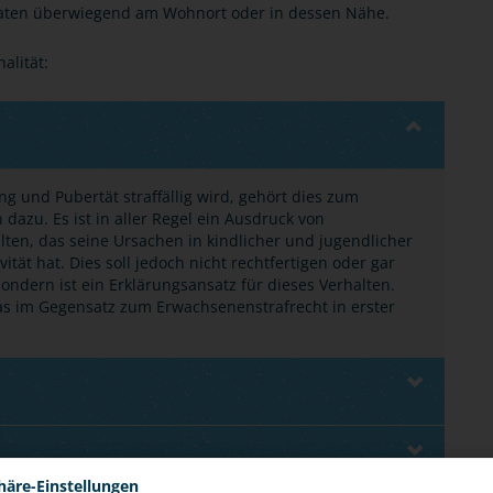
taten überwiegend am Wohnort oder in dessen Nähe.
alität:
g und Pubertät straffällig wird, gehört dies zum
azu. Es ist in aller Regel ein Ausdruck von
ten, das seine Ursachen in kindlicher und jugendlicher
tät hat. Dies soll jedoch nicht rechtfertigen oder gar
ondern ist ein Erklärungsansatz für dieses Verhalten.
das im Gegensatz zum Erwachsenenstrafrecht in erster
häre-Einstellungen