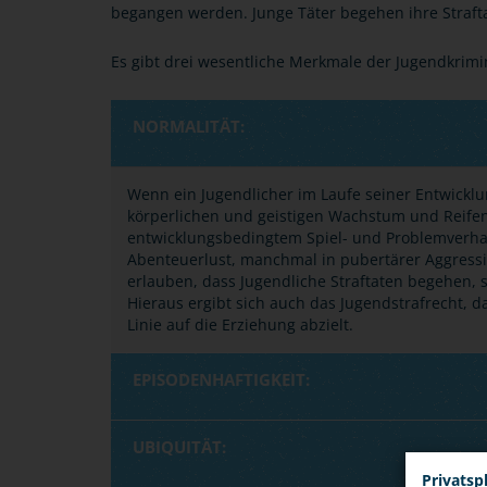
begangen werden. Junge Täter begehen ihre Straf
Es gibt drei wesentliche Merkmale der Jugendkrimin
NORMALITÄT:
Wenn ein Jugendlicher im Laufe seiner Entwicklun
körperlichen und geistigen Wachstum und Reifen d
entwicklungsbedingtem Spiel- und Problemverhal
Abenteuerlust, manchmal in pubertärer Aggressivi
erlauben, dass Jugendliche Straftaten begehen, s
Hieraus ergibt sich auch das Jugendstrafrecht, 
Linie auf die Erziehung abzielt.
EPISODENHAFTIGKEIT:
UBIQUITÄT:
Privatsp