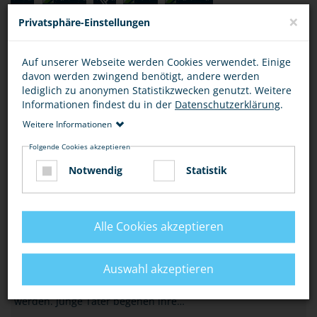
×
Privatsphäre-Einstellungen
Auf unserer Webseite werden Cookies verwendet. Einige
davon werden zwingend benötigt, andere werden
lediglich zu anonymen Statistikzwecken genutzt. Weitere
WORUM GEHT'S HIER?
Informationen findest du in der
Datenschutzerklärung
.
DEINE RECHTE UND PFLICHTEN
Weitere Informationen
Folgende Cookies akzeptieren
Alle Kinder haben Anspruch auf Schutz vor Gewalt, das
Recht auf Beteiligung und das Recht auf Bildung und
Notwendig
Statistik
Gesundheit. Dies gilt ohne Ausnahme, egal…
WORUM GEHT'S HIER?
Alle Cookies akzeptieren
JUGENDKRIMINALITÄT
Auswahl akzeptieren
Unter Jugendkriminalität werden alle Straftaten verstanden,
die von Jugendlichen und Heranwachsenden begangen
werden. Junge Täter begehen ihre…