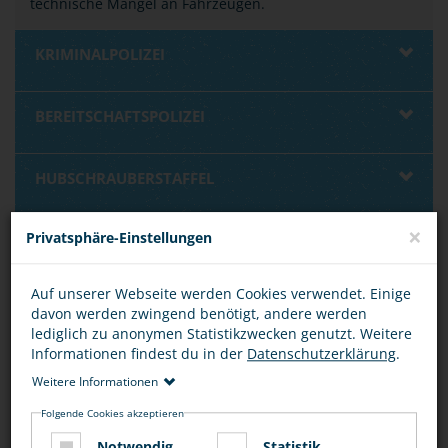
technische Mängel an Fahrzeugen.
KRIMINALPOLIZEI
BEREITSCHAFTSPOLIZEI
HUBSCHRAUBERSTAFFEL
×
Privatsphäre-Einstellungen
HUNDE- UND REITERSTAFFEL
Auf unserer Webseite werden Cookies verwendet. Einige
BUNDESPOLIZEI
davon werden zwingend benötigt, andere werden
lediglich zu anonymen Statistikzwecken genutzt. Weitere
Informationen findest du in der
Datenschutzerklärung
.
BUNDESKRIMINALAMT
Weitere Informationen
Folgende Cookies akzeptieren
INTERNATIONALE ZUSAMMENARBEIT
Notwendig
Statistik