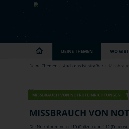
Skip to main content
DEINE THEMEN
WO GIBT'
Deine Themen
Auch das ist strafbar
Missbrauc
MISSBRAUCH VON NOTRUFEINRICHTUNGEN
MISSBRAUCH VON NO
Die Notrufnummern 110 (Polizei) und 112 (Feuerwe