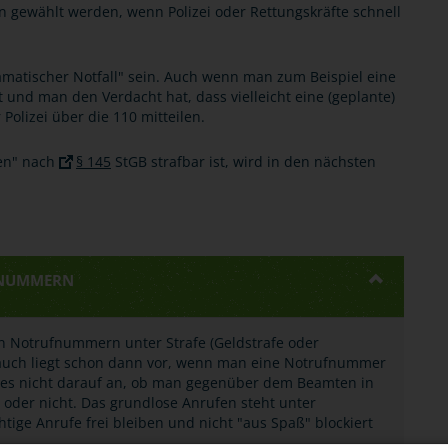
 gewählt werden, wenn Polizei oder Rettungskräfte schnell
ramatischer Notfall" sein. Auch wenn man zum Beispiel eine
nd man den Verdacht hat, dass vielleicht eine (geplante)
Polizei über die 110 mitteilen.
fen" nach
§ 145
StGB strafbar ist, wird in den nächsten
FNUMMERN
on Notrufnummern unter Strafe (Geldstrafe oder
brauch liegt schon dann vor, wenn man eine Notrufnummer
 es nicht darauf an, ob man gegenüber dem Beamten in
oder nicht. Das grundlose Anrufen steht unter
chtige Anrufe frei bleiben und nicht "aus Spaß" blockiert