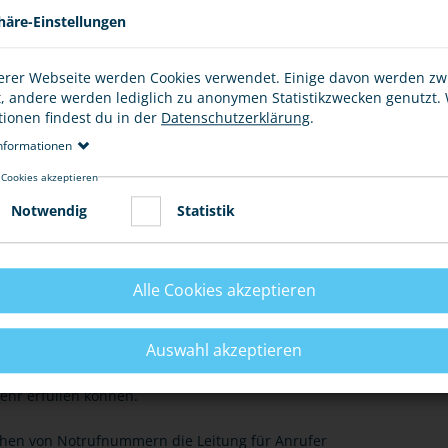
häre-Einstellungen
, wenn du ganz bewusst die Notrufnummer anrufst. Wenn
um Beispiel vertippt hast, ist das nicht strafbar.
erer Webseite werden Cookies verwendet. Einige davon werden z
t, andere werden lediglich zu anonymen Statistikzwecken genutzt.
tionen findest du in der
Datenschutzerklärung
.
nformationen
 UND NOTHILFEMITTELN
 Cookies akzeptieren
Notwendig
Statistik
E
Alle Cookies akzeptieren
Auswahl akzeptieren
ufnummer wählt oder Nothilfeeinrichtungen beschädigt
mehr erfüllen können.
chen von Notrufnummern die Leitung für Anrufer