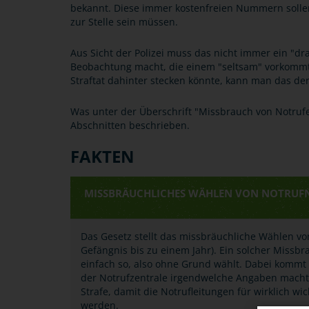
bekannt. Diese immer kostenfreien Nummern sollen
zur Stelle sein müssen.
Aus Sicht der Polizei muss das nicht immer ein "d
Beobachtung macht, die einem "seltsam" vorkommt u
Straftat dahinter stecken könnte, kann man das der 
Was unter der Überschrift "Missbrauch von Notru
Abschnitten beschrieben.
FAKTEN
MISSBRÄUCHLICHES WÄHLEN VON NOTRU
Das Gesetz stellt das missbräuchliche Wählen v
Gefängnis bis zu einem Jahr). Ein solcher Miss
einfach so, also ohne Grund wählt. Dabei kommt
der Notrufzentrale irgendwelche Angaben macht 
Strafe, damit die Notrufleitungen für wirklich wi
werden.