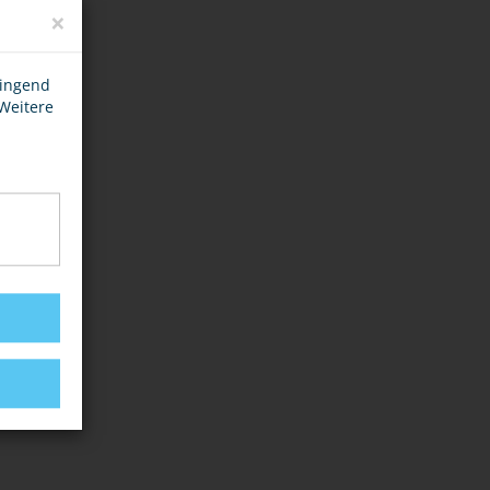
×
wingend
 Weitere