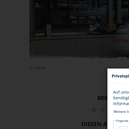
© Canva
Privatsp
Auf uns
BEWERTU
benötig
Informa
Weitere I
Folgende
DIESEN ARTIKEL .