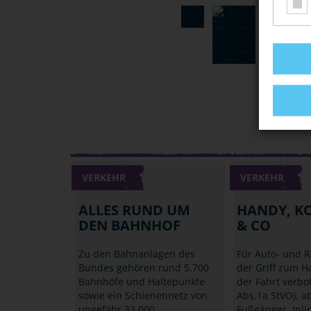
VERKEHR
VERKEHR
ALLES RUND UM
HANDY, K
DEN BAHNHOF
& CO
Zu den Bahnanlagen des
Für Auto- und R
Bundes gehören rund 5.700
der Griff zum 
Bahnhöfe und Haltepunkte
der Fahrt verbo
sowie ein Schienennetz von
Abs.1a StVO), a
ungefähr 33.000
Fußgänger, Inli