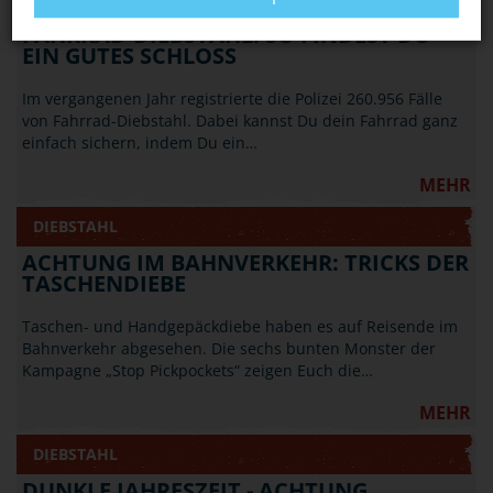
FAHRRAD-DIEBSTAHL: SO FINDEST DU
EIN GUTES SCHLOSS
Im vergangenen Jahr registrierte die Polizei 260.956 Fälle
von Fahrrad-Diebstahl. Dabei kannst Du dein Fahrrad ganz
einfach sichern, indem Du ein…
MEHR
DIEBSTAHL
ACHTUNG IM BAHNVERKEHR: TRICKS DER
TASCHENDIEBE
Taschen- und Handgepäckdiebe haben es auf Reisende im
Bahnverkehr abgesehen. Die sechs bunten Monster der
Kampagne „Stop Pickpockets“ zeigen Euch die…
MEHR
DIEBSTAHL
DUNKLE JAHRESZEIT - ACHTUNG