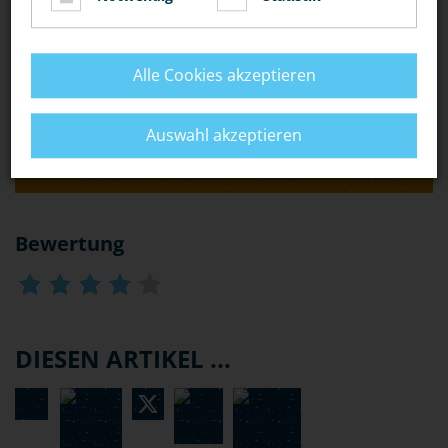
JEMANDEN AUF DEM SCHULKLO EINSPERRE, BIS ER
MIR ZUSICHERT, MIR SEIN TASCHENGELD ZU
GEBEN?"
Alle Cookies akzeptieren
„IST ES NÖTIGUNG, WENN EIN LEHRER SEINE
Auswahl akzeptieren
SCHÜLER ZUR ERLEDIGUNG VON HAUSAUFGABEN
NACHDRÜCKLICH AUFFORDERT?“
Bewertung
DIESEN ARTIKEL ...