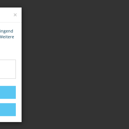
×
wingend
 Weitere