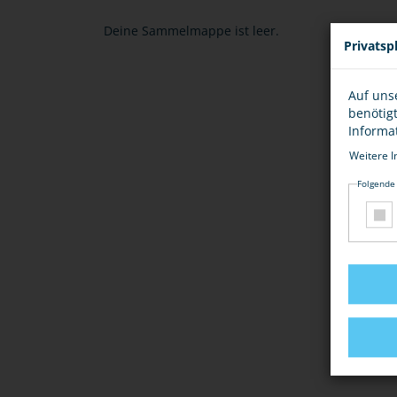
Deine Sammelmappe ist leer.
Privatsp
Auf uns
benötig
Informa
Weitere I
Folgende